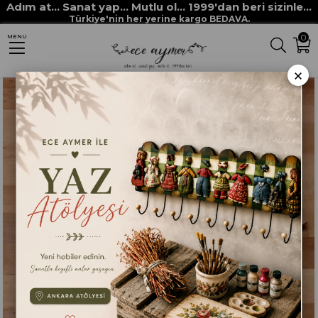
Adım at... Sanat yap... Mutlu ol... 1999'dan beri sizinle...
Anasayfa
HAM MALZEMELER
MDF VE MASİF OBJELER
Türkiye'nin her yerine kargo BEDAVA.
0
MENU
MDF KESİM ÇELENK SÜSLERİ SET
×