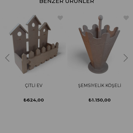
BENZER ÜRÜNLER
ÇİTLİ EV
ŞEMSİYELİK KÖŞELİ
İKİ
₺624,00
₺1.150,00