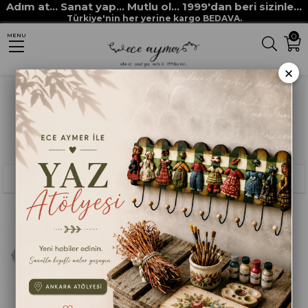
Adım at... Sanat yap... Mutlu ol... 1999'dan beri sizinle...
Anasayfa
megas yapı
Türkiye'nin her yerine kargo BEDAVA.
0
MENU
×
Sıralama
Filtreleme