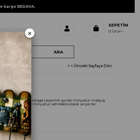
ne kargo BEDAVA.
SEPETIM
×
0
Ürün
< < Önceki Sayfaya Dön
NYATÜR
I
obi projeleri için vintage tasarımlı aynalı minyatür makyaj
ayları sayesinde minyatür sahnelere klasik ve şık bir