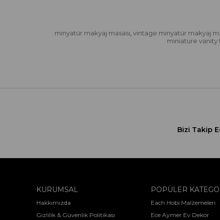
minyatür makyaj masası
vintage minyatür makyaj m
,
miniature vanity 
Bizi Takip E
KURUMSAL
POPÜLER KATEGO
Hakkımızda
Each Hobi Malzemeleri
Gizlilik & Güvenlik Politikası
Ece Aymer Ev Dekor