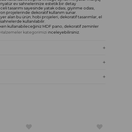
nyatür ev sahnelerinize estetik bir detay
eceli tasarımı sayesinde yatak odası, giyinme odası,
on projelerinde dekoratif kullanım sunar.
r alan bu ürün; hobi projeleri, dekoratif tasarımlar, el
sahnelerde kullanılabilir.
arken kullanabileceğiniz MDF pano, dekoratif zeminler
alzemeler kategorimizi i
nceleyebilirsiniz.
ur
llanılabilir
ilya tarzı