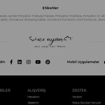
Etiketler
asası
aynalı minyatür makyaj masası
minyatür mobilya
minyatür ev ak
,
,
,
table
miniature dressing table
miniature furniture
mini furniture
dior
,
,
,
,
din
Mobil Uygulamalar
RİLER
ALIŞVERİŞ
DESTEK
Hesabım
Yardım
Sepetim
Sıkça Sorulan Sorular