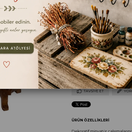
İLGILI ÜRÜNLER
ebat
11x7x4 cm
TAVSIYE ET
YOR
ÜRÜN ÖZELLIKLERI
Dekoratif minyatür çalışmaların