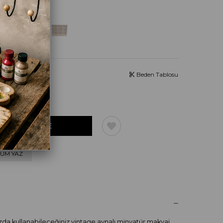
Beden Tablosu
UM YAZ
ızda kullanabileceğiniz vintage aynalı minyatür makyaj