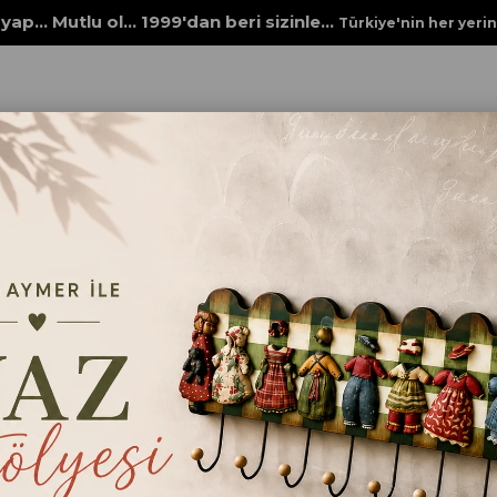
yap... Mutlu ol... 1999'dan beri sizinle...
Türkiye'nin her yeri
YATÜR MAKYAJ MASASI
VİNTAGE AYNALI Mİ
MAKYAJ MASAS
Minyatür ev, diorama ve dekoratif h
masası modeli. Ahşap görünümlü det
atmosfer kazandırır.
₺750,00