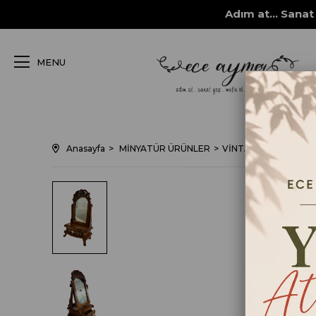
Adım at... Sanat 
MENU
Anasayfa
MİNYATÜR ÜRÜNLER
VİNTAGE AYNALI MİN