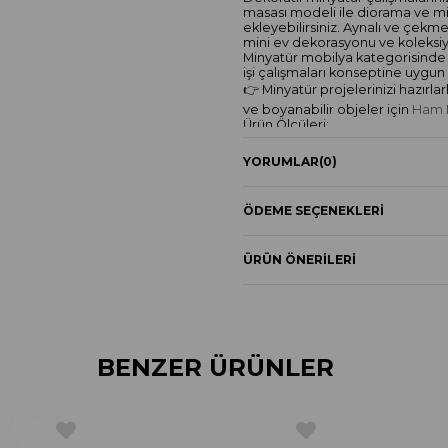
masası modeli ile diorama ve mi
ekleyebilirsiniz. Aynalı ve çekm
mini ev dekorasyonu ve koleksiy
Minyatür mobilya kategorisinde ye
işi çalışmaları konseptine uygun 
👉 Minyatür projelerinizi hazırl
ve boyanabilir objeler için
Ham M
Ürün Ölçüleri:
11 x 7 x 4 cm
YORUMLAR
(0)
Ürün Özellikleri:
Vintage aynalı tasarım
Dekoratif çekmeceli model
ÖDEME SEÇENEKLERI
Minyatür ev projelerine uygund
Diorama ve hobi çalışmalarında ku
ÜRÜN ÖNERILERI
Ahşap görünümlü klasik mini mob
BENZER ÜRÜNLER