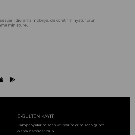
sesuarı
diorama mobilya
dekoratif minyatür ürün
,
,
,
ama miniature
,
E-BÜLTEN KAYIT
Kampanyalarımızdan ve indirimlerimizden güncel
olarak haberdar olun.