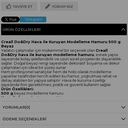
TAVSIYE ET
YORUM YAZ
Telegram
ÜRÜN ÖZELLIKLERI
Creall Do&Dry Hava ile Kuruyan Modelleme Hamuru 500 g
Beyaz
Yaratıcı çalışmalar için mükemmel bir seçenek olan
Creall
Do&Dry hava ile kuruyan modelleme hamuru
, esnek yapısı
sayesinde kolay şekillendirilir ve uzun süreli projelerde dayanıklılık
sağlar. Doğal beyaz rengi sayesinde dekoratif boyama ve dekor
çalışmaları için ideal bir yüzey sunar.
Hem profesyonel sanatçılar hem de hobi olarak modelleme
yapanlar tarafından tercih edilen bu hamur, yoğrulması rahat ve
detay alabilen bir yapıya sahiptir. Hava ile kuruma özelliği
sayesinde fırın gerektirmez, pratik ve güvenli kullanım sağlar.
Ürün Özellikleri:
500 g
beyaz modelleme hamuru
Hava ile kurur
, fırınlama gerektirmez
Esnek, kolay yoğrulabilir yapı
Oyma, şekillendirme, boyama ve süsleme tekniklerine uygundur
YORUMLAR
(0)
Öğrencilerden profesyonellere kadar geniş kullanıcı kitlesi
ÖDEME SEÇENEKLERI