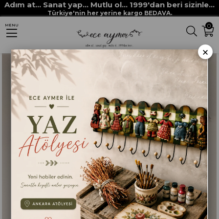
Adım at... Sanat yap... Mutlu ol... 1999'dan beri sizinle...
Anasayfa
HOBİ MALZEMELERİ
Kırtasiye
MODELLEME HAMURU
Türkiye'nin her yerine kargo BEDAVA.
0
MENU
×