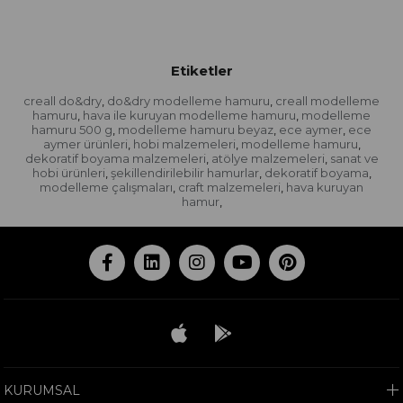
Etiketler
creall do&dry
do&dry modelleme hamuru
creall modelleme
,
,
hamuru
hava ile kuruyan modelleme hamuru
modelleme
,
,
hamuru 500 g
modelleme hamuru beyaz
ece aymer
ece
,
,
,
aymer ürünleri
hobi malzemeleri
modelleme hamuru
,
,
,
dekoratif boyama malzemeleri
atölye malzemeleri
sanat ve
,
,
hobi ürünleri
şekillendirilebilir hamurlar
dekoratif boyama
,
,
,
modelleme çalışmaları
craft malzemeleri
hava kuruyan
,
,
hamur
,
KURUMSAL