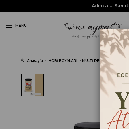
Adım at... Sanat 
MENU
Anasayfa
HOBİ BOYALARI
MULTİ DECOR CHALKED bo