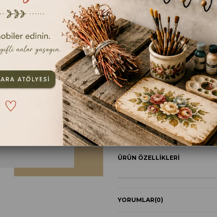
KESE KAĞIDI
ebat
250cc
TAVSIYE ET
YOR
ÜRÜN ÖZELLIKLERI
YORUMLAR
(0)