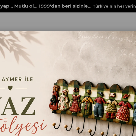
yap... Mutlu ol... 1999'dan beri sizinle...
Türkiye'nin her yeri
yaları
MULTİ DECOR CHALKED 4512 KESE KAĞIDI
MULTİ DECOR CHALKED 
KAĞIDI
₺184,00
Renk