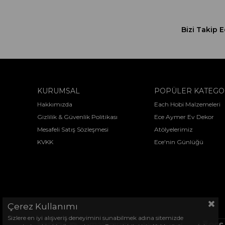
Bizi Takip E
KURUMSAL
POPÜLER KATEGO
Hakkımızda
Each Hobi Malzemeleri
Gizlilik & Güvenlik Politikası
Ece Aymer Ev Dekor
Mesafeli Satış Sözleşmesi
Atölyelerimiz
KVKK
Ece'nin Günlüğü
Çerez Kullanımı
Sizlere en iyi alışveriş deneyimini sunabilmek adına sitemizde