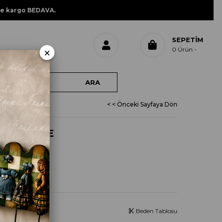
ne kargo BEDAVA.
SEPETIM
×
0
Ürün
< < Önceki Sayfaya Dön
4512 KESE
Beden Tablosu