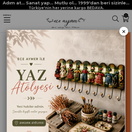
Adım at... Sanat yap... Mutlu ol... 1999'dan beri sizinle...
Anasayfa
HOBİ BOYALARI
MULTİ DECOR CHALKED boyaları
Türkiye'nin her yerine kargo BEDAVA.
0
MENU
MULTİ DECOR CHALKED 4530 PASTEL KIRMIZI
×