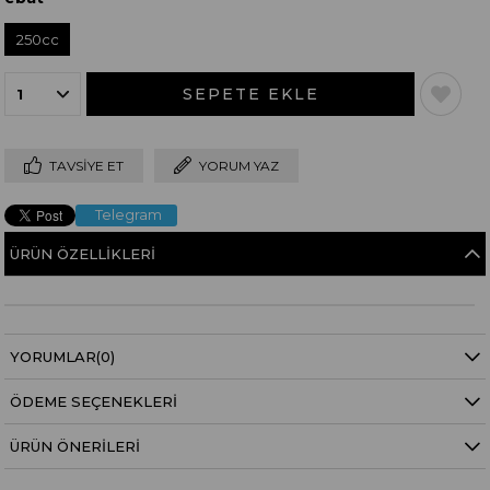
250cc
TAVSIYE ET
YORUM YAZ
Telegram
ÜRÜN ÖZELLIKLERI
YORUMLAR
(0)
ÖDEME SEÇENEKLERI
ÜRÜN ÖNERILERI