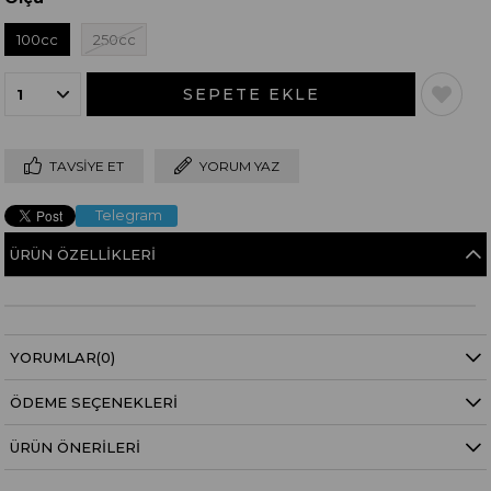
100cc
250cc
TAVSIYE ET
YORUM YAZ
Telegram
ÜRÜN ÖZELLIKLERI
YORUMLAR
(0)
ÖDEME SEÇENEKLERI
ÜRÜN ÖNERILERI