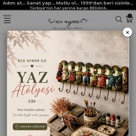
Adım at... Sanat yap... Mutlu ol... 1999'dan beri sizinle...
Anasayfa
HOBİ BOYALARI
MULTİ DECOR CHALKED boyaları
Türkiye'nin her yerine kargo BEDAVA.
0
MENU
MULTİ DECOR CHALKED 4560 PATİNA
×