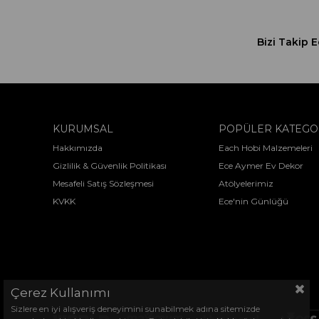
Bizi Takip E
KURUMSAL
POPÜLER KATEGO
Hakkımızda
Each Hobi Malzemeleri
Gizlilik & Güvenlik Politikası
Ece Aymer Ev Dekor
Mesafeli Satış Sözleşmesi
Atölyelerimiz
KVKK
Ece'nin Günlüğü
Çerez Kullanımı
Sizlere en iyi alışveriş deneyimini sunabilmek adına sitemizde