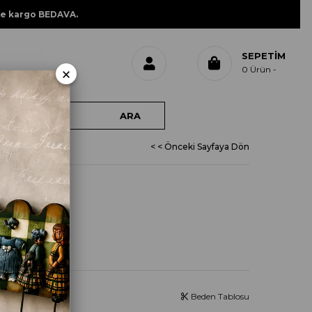
ne kargo BEDAVA.
SEPETIM
×
0
Ürün
< < Önceki Sayfaya Dön
 4576 İS
Beden Tablosu