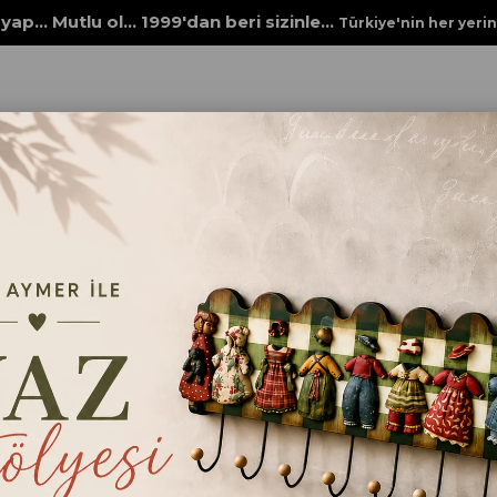
yap... Mutlu ol... 1999'dan beri sizinle...
Türkiye'nin her yeri
yaları
MULTİ DECOR CHALKED 4576 İS SİYAH
MULTİ DECOR CHALKED
SİYAH
₺184,00
Renk