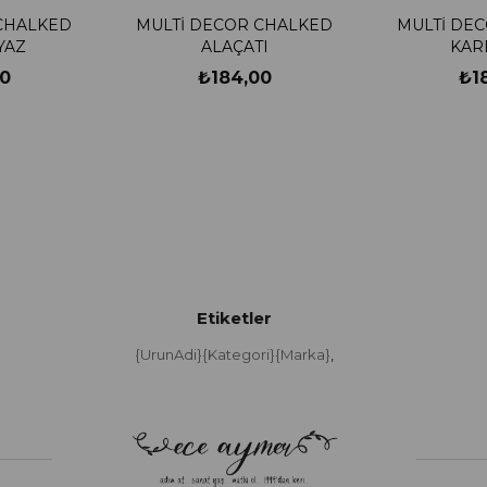
CHALKED
MULTİ DECOR CHALKED
MULTİ DE
YAZ
ALAÇATI
KAR
0
₺184,00
₺1
Etiketler
{UrunAdi}{Kategori}{Marka}
,