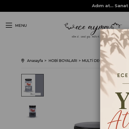
Adım at... Sanat 
MENU
Anasayfa
HOBİ BOYALARI
MULTİ DECOR CHALKED bo