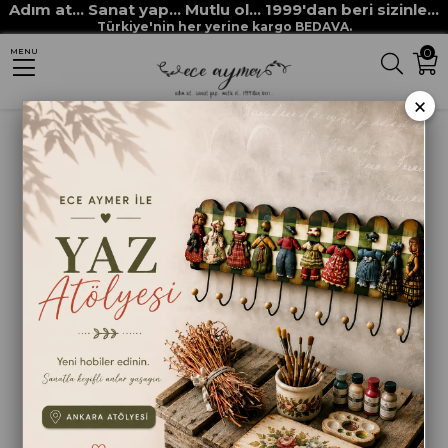
Adım at... Sanat yap... Mutlu ol... 1999'dan beri sizinle...
Anasayfa
HOBİ BOYALARI
MULTİ DECOR CHALKED boyaları
Türkiye'nin her yerine kargo BEDAVA.
0
MENU
MULTİ DECOR CHALKED 4610 EFES
×