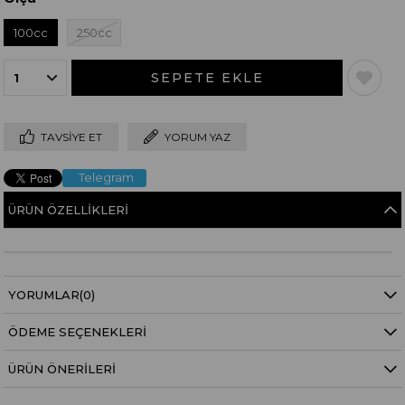
100cc
250cc
TAVSIYE ET
YORUM YAZ
Telegram
ÜRÜN ÖZELLIKLERI
YORUMLAR
(0)
ÖDEME SEÇENEKLERI
ÜRÜN ÖNERILERI