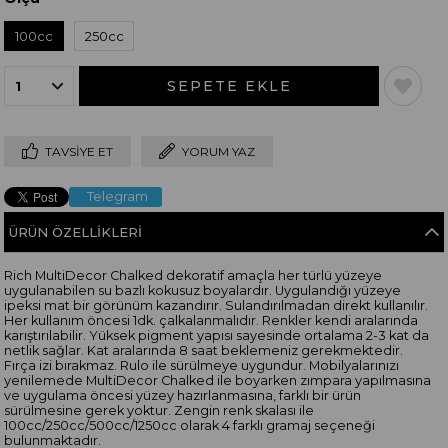
100cc
250cc
TAVSIYE ET
YORUM YAZ
Telegram
ÜRÜN ÖZELLIKLERI
Rich MultiDecor Chalked dekoratif amaçla her türlü yüzeye
uygulanabilen su bazlı kokusuz boyalardır. Uygulandığı yüzeye
ipeksi mat bir görünüm kazandırır. Sulandırılmadan direkt kullanılır.
Her kullanım öncesi 1dk. çalkalanmalıdır. Renkler kendi aralarında
karıştırılabilir. Yüksek pigment yapısı sayesinde ortalama 2-3 kat da
netlik sağlar. Kat aralarında 8 saat beklemeniz gerekmektedir.
Fırça izi bırakmaz. Rulo ile sürülmeye uygundur. Mobilyalarınızı
yenilemede MultiDecor Chalked ile boyarken zımpara yapılmasına
ve uygulama öncesi yüzey hazırlanmasına, farklı bir ürün
sürülmesine gerek yoktur. Zengin renk skalası ile
100cc/250cc/500cc/1250cc olarak 4 farklı gramaj seçeneği
bulunmaktadır.