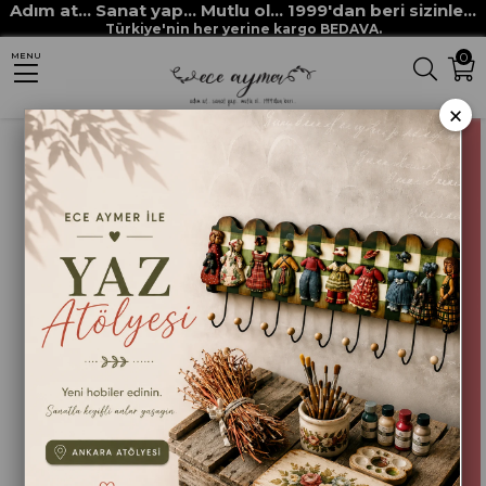
Adım at... Sanat yap... Mutlu ol... 1999'dan beri sizinle...
Anasayfa
HOBİ BOYALARI
MULTİ DECOR CHALKED boyaları
Türkiye'nin her yerine kargo BEDAVA.
0
MENU
MULTİ DECOR CHALKED ANTİK PEMBE
×