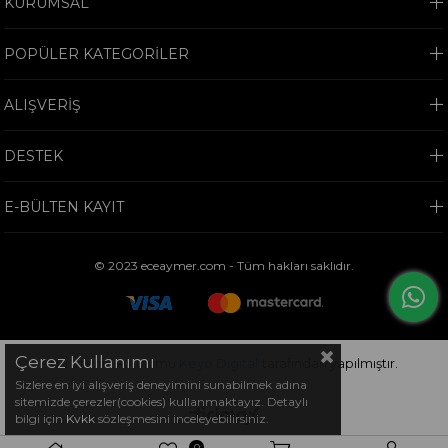
KURUMSAL
POPÜLER KATEGORİLER
ALIŞVERİŞ
DESTEK
E-BÜLTEN KAYIT
© 2023 eceaymer.com - Tüm hakları saklıdır.
Çerez Kullanımı
Bu sitenin kurulumu
Keyo Digital
tarafından yapılmıştır.
Sizlere en iyi alışveriş deneyimini sunabilmek adına
sitemizde çerezler(cookies) kullanmaktayız. Detaylı
bilgi için
Kvkk
sözleşmesini inceleyebilirsiniz.
0