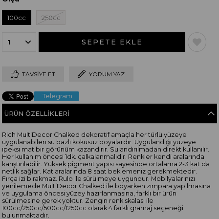
100cc
250cc
TAVSIYE ET
YORUM YAZ
Telegram
ÜRÜN ÖZELLIKLERI
Rich MultiDecor Chalked dekoratif amaçla her türlü yüzeye
uygulanabilen su bazlı kokusuz boyalardır. Uygulandığı yüzeye
ipeksi mat bir görünüm kazandırır. Sulandırılmadan direkt kullanılır.
Her kullanım öncesi 1dk. çalkalanmalıdır. Renkler kendi aralarında
karıştırılabilir. Yüksek pigment yapısı sayesinde ortalama 2-3 kat da
netlik sağlar. Kat aralarında 8 saat beklemeniz gerekmektedir.
Fırça izi bırakmaz. Rulo ile sürülmeye uygundur. Mobilyalarınızı
yenilemede MultiDecor Chalked ile boyarken zımpara yapılmasına
ve uygulama öncesi yüzey hazırlanmasına, farklı bir ürün
sürülmesine gerek yoktur. Zengin renk skalası ile
100cc/250cc/500cc/1250cc olarak 4 farklı gramaj seçeneği
bulunmaktadır.