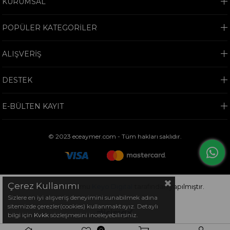
KURUMSAL
POPÜLER KATEGORİLER
ALIŞVERİŞ
DESTEK
E-BÜLTEN KAYIT
© 2023 eceaymer.com - Tüm hakları saklıdır.
Çerez Kullanımı
Bu sitenin kurulumu
Keyo Digital
tarafından yapılmıştır.
Sizlere en iyi alışveriş deneyimini sunabilmek adına
sitemizde çerezler(cookies) kullanmaktayız. Detaylı
bilgi için
Kvkk
sözleşmesini inceleyebilirsiniz.
0