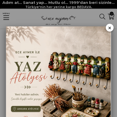
Adım at... Sanat yap... Mutlu ol... 1999'dan beri sizinle...
Anasayfa
HOBİ BOYALARI
MULTİ DECOR CHALKED boyaları
Türkiye'nin her yerine kargo BEDAVA.
0
MENU
MULTİ DECOR CHALKED ANTRASİT
×