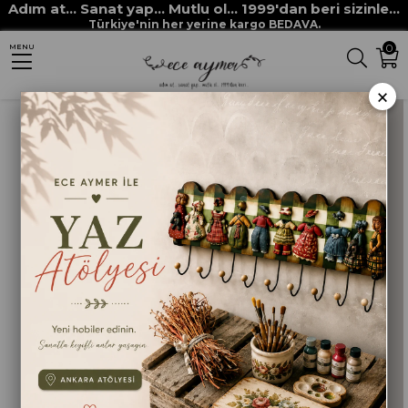
Adım at... Sanat yap... Mutlu ol... 1999'dan beri sizinle...
Anasayfa
HOBİ BOYALARI
MULTİ DECOR CHALKED boyaları
Türkiye'nin her yerine kargo BEDAVA.
0
MENU
MULTİ DECOR CHALKED GRANİT
×