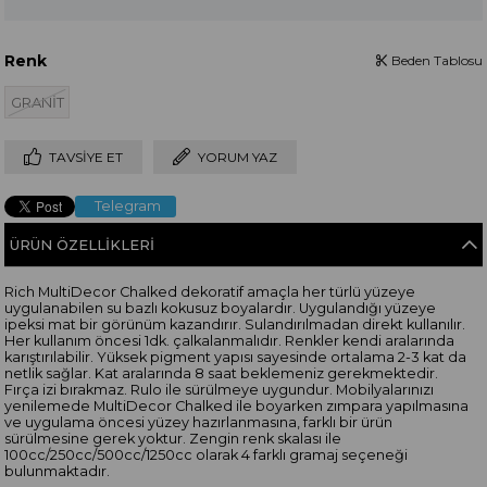
Renk
Beden Tablosu
GRANİT
TAVSIYE ET
YORUM YAZ
Telegram
ÜRÜN ÖZELLIKLERI
Rich MultiDecor Chalked dekoratif amaçla her türlü yüzeye
uygulanabilen su bazlı kokusuz boyalardır. Uygulandığı yüzeye
ipeksi mat bir görünüm kazandırır. Sulandırılmadan direkt kullanılır.
Her kullanım öncesi 1dk. çalkalanmalıdır. Renkler kendi aralarında
karıştırılabilir. Yüksek pigment yapısı sayesinde ortalama 2-3 kat da
netlik sağlar. Kat aralarında 8 saat beklemeniz gerekmektedir.
Fırça izi bırakmaz. Rulo ile sürülmeye uygundur. Mobilyalarınızı
yenilemede MultiDecor Chalked ile boyarken zımpara yapılmasına
ve uygulama öncesi yüzey hazırlanmasına, farklı bir ürün
sürülmesine gerek yoktur. Zengin renk skalası ile
100cc/250cc/500cc/1250cc olarak 4 farklı gramaj seçeneği
bulunmaktadır.