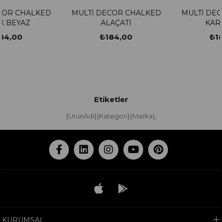
D
MULTİ DECOR CHALKED
MULTİ DECOR CHALKE
ALAÇATI
KARDELEN
₺184,00
₺184,00
Etiketler
{UrunAdi}{Kategori}{Marka}
,
KURUMSAL