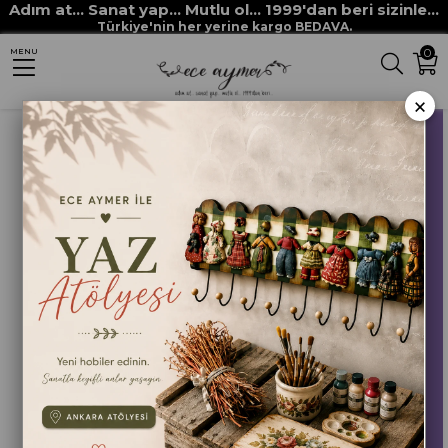
Adım at... Sanat yap... Mutlu ol... 1999'dan beri sizinle...
Anasayfa
HOBİ BOYALARI
MULTİ SURFACE her yüzey boyaları
Türkiye'nin her yerine kargo BEDAVA.
0
MENU
MULTİ SURFACE 2170 HERCAİ
×