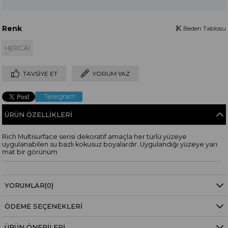
Renk
Beden Tablosu
HERCAİ
TAVSIYE ET
YORUM YAZ
Telegram
ÜRÜN ÖZELLIKLERI
Rich Multisurface serisi dekoratif amaçla her türlü yüzeye
uygulanabilen su bazlı kokusuz boyalardır. Uygulandığı yüzeye yarı
mat bir görünüm
YORUMLAR
(0)
ÖDEME SEÇENEKLERI
ÜRÜN ÖNERILERI