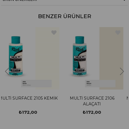
BENZER ÜRÜNLER
E 2105 KEMİK
MULTİ SURFACE 2106
MULTİ SURFACE
ALAÇATI
,00
₺172,00
₺172