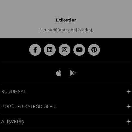
Etiketler
{UrunAdi}{Kategori}{Marka}
,
KURUMSAL
POPÜLER KATEGORİLER
ALIŞVERİŞ