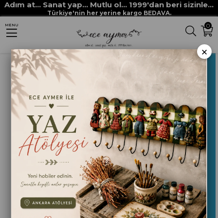
Adım at... Sanat yap... Mutlu ol... 1999'dan beri sizinle...
Anasayfa
HOBİ BOYALARI
MULTİ SURFACE her yüzey boyaları
Türkiye'nin her yerine kargo BEDAVA.
0
MENU
MULTİ SURFACE 2186 OKYANUS
×