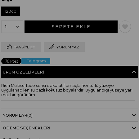
120cc
TAVSIYE ET
YORUM YAZ
Telegram
ÜRÜN ÖZELLIKLERI
Rich Multisurface serisi dekoratif amaçla her türlü yüzeye
uygulanabilen su bazlı kokusuz boyalardır. Uygulandığı yüzeye yarı
mat bir görünüm
YORUMLAR
(0)
ÖDEME SEÇENEKLERI