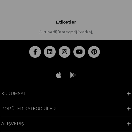
Etiketler
{UrunAdi}{Kategori}{Marka}
,
KURUMSAL
POPÜLER KATEGORİLER
ALIŞVERİŞ