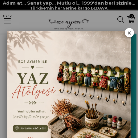
Adım at... Sanat yap... Mutlu ol... 1999'dan beri sizinle...
Anasayfa
HOBİ BOYALARI
MULTİ SURFACE her yüzey boyaları
Türkiye'nin her yerine kargo BEDAVA.
0
MENU
MULTİ SURFACE 2202 AKUA
×