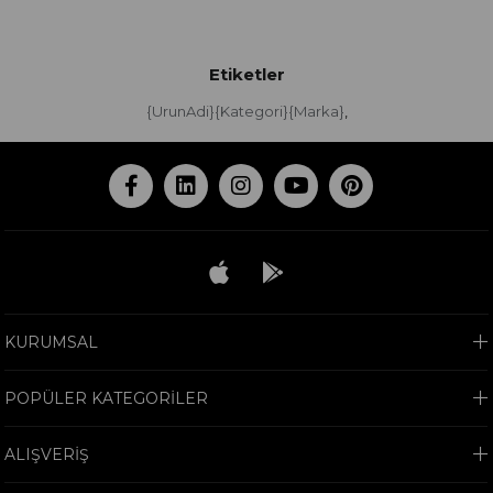
Etiketler
{UrunAdi}{Kategori}{Marka}
,
KURUMSAL
POPÜLER KATEGORİLER
ALIŞVERİŞ