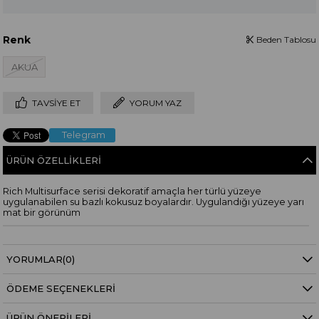
Renk
Beden Tablosu
AKUA
TAVSIYE ET
YORUM YAZ
Telegram
ÜRÜN ÖZELLIKLERI
Rich Multisurface serisi dekoratif amaçla her türlü yüzeye
uygulanabilen su bazlı kokusuz boyalardır. Uygulandığı yüzeye yarı
mat bir görünüm
YORUMLAR
(0)
ÖDEME SEÇENEKLERI
ÜRÜN ÖNERILERI