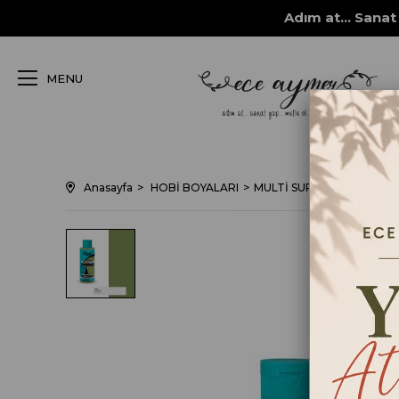
Adım at... Sanat 
MENU
Anasayfa
HOBİ BOYALARI
MULTİ SURFACE her yüzey 