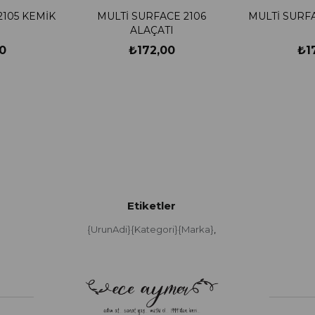
2105 KEMİK
MULTİ SURFACE 2106
MULTİ SURFA
ALAÇATI
0
₺172,00
₺1
Etiketler
{UrunAdi}{Kategori}{Marka}
,