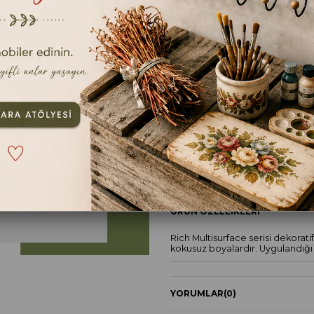
Ölçü
120cc
TAVSIYE ET
YOR
ÜRÜN ÖZELLIKLERI
Rich Multisurface serisi dekorat
kokusuz boyalardır. Uygulandığı
YORUMLAR
(0)