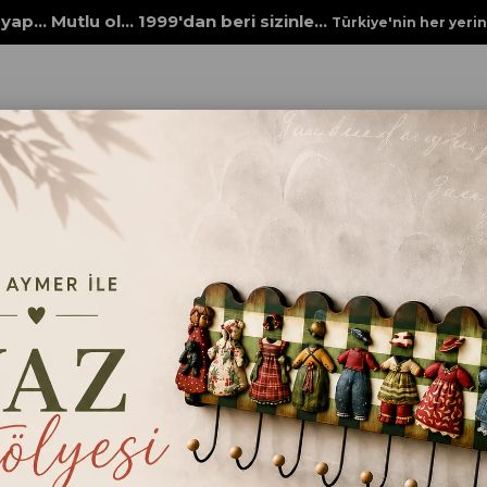
yap... Mutlu ol... 1999'dan beri sizinle...
Türkiye'nin her yeri
boyaları
MULTİ SURFACE 2218 AVAKADO
MULTİ SURFACE 2218 
₺172,00
Renk
AVAKADO