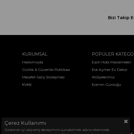
Bizi Takip E
KURUMSAL
POPÜLER KATEGO
Hakkımızda
Each Hobi Malzemeleri
Gizlilik & Güvenlik Politikası
Ece Aymer Ev Dekor
Mesafeli Satış Sözleşmesi
Atölyelerimiz
KVKK
Ece'nin Günlüğü
Çerez Kullanımı
Sizlere en iyi alışveriş deneyimini sunabilmek adına sitemizde