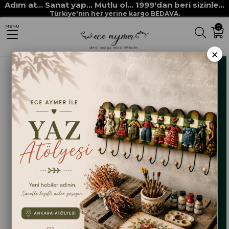
Adım at... Sanat yap... Mutlu ol... 1999'dan beri sizinle...
Anasayfa
HOBİ BOYALARI
MULTİ SURFACE her yüzey boyaları
Türkiye'nin her yerine kargo BEDAVA.
0
MENU
MULTİ SURFACE 2224 AMAZON
×