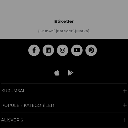
Etiketler
{UrunAdi}{Kategori}{Marka}
,
KURUMSAL
POPÜLER KATEGORİLER
ALIŞVERİŞ