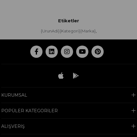
Etiketler
{UrunAdi}{Kategori}{Marka}
,
KURUMSAL
POPÜLER KATEGORİLER
ALIŞVERİŞ