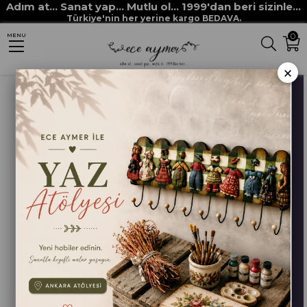
Adım at... Sanat yap... Mutlu ol... 1999'dan beri sizinle...
Anasayfa
HOBİ BOYALARI
MULTİ SURFACE her yüzey boyaları
Türkiye'nin her yerine kargo BEDAVA.
0
MENU
MULTİ SURFACE 2250 MÜRDÜM
×