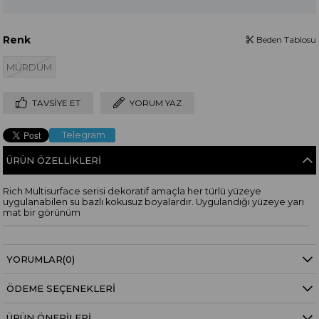
Renk
Beden Tablosu
MÜRDÜM
TAVSIYE ET
YORUM YAZ
Telegram
ÜRÜN ÖZELLIKLERI
Rich Multisurface serisi dekoratif amaçla her türlü yüzeye
uygulanabilen su bazlı kokusuz boyalardır. Uygulandığı yüzeye yarı
mat bir görünüm
YORUMLAR
(0)
ÖDEME SEÇENEKLERI
ÜRÜN ÖNERILERI