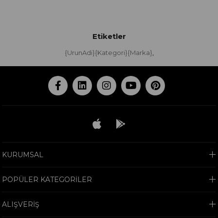
Etiketler
{UrunAdi}{Kategori}{Marka}
,
KURUMSAL
POPÜLER KATEGORİLER
ALIŞVERİŞ