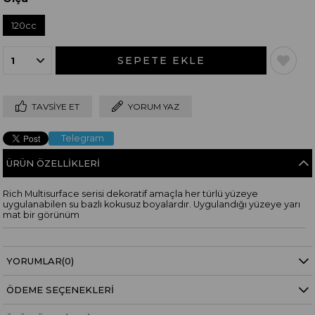
120cc
TAVSIYE ET
YORUM YAZ
Telegram
ÜRÜN ÖZELLIKLERI
Rich Multisurface serisi dekoratif amaçla her türlü yüzeye
uygulanabilen su bazlı kokusuz boyalardır. Uygulandığı yüzeye yarı
mat bir görünüm
YORUMLAR
(0)
ÖDEME SEÇENEKLERI