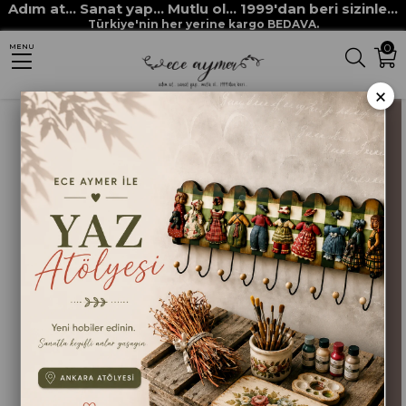
Adım at... Sanat yap... Mutlu ol... 1999'dan beri sizinle...
Anasayfa
HOBİ BOYALARI
MULTİ SURFACE her yüzey boyaları
Türkiye'nin her yerine kargo BEDAVA.
0
MENU
MULTİ SURFACE 2254 LATTE
×