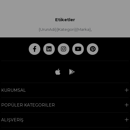
Etiketler
{UrunAdi}{Kategori}{Marka}
,
KURUMSAL
POPÜLER KATEGORİLER
ALIŞVERİŞ