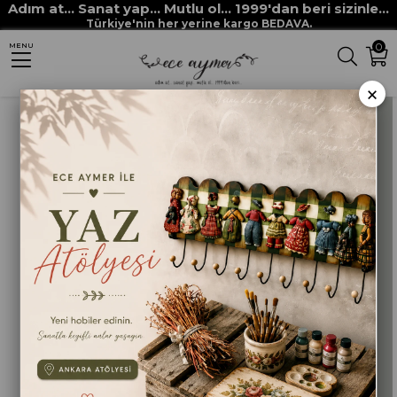
Adım at... Sanat yap... Mutlu ol... 1999'dan beri sizinle...
Anasayfa
HOBİ BOYALARI
MULTİ SURFACE her yüzey boyaları
Türkiye'nin her yerine kargo BEDAVA.
0
MENU
MULTİ SURFACE 2308 COUNTRY GRİ
×