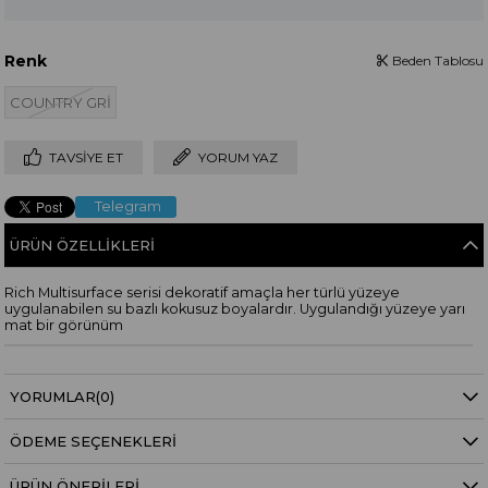
Renk
Beden Tablosu
COUNTRY GRİ
TAVSIYE ET
YORUM YAZ
Telegram
ÜRÜN ÖZELLIKLERI
Rich Multisurface serisi dekoratif amaçla her türlü yüzeye
uygulanabilen su bazlı kokusuz boyalardır. Uygulandığı yüzeye yarı
mat bir görünüm
YORUMLAR
(0)
ÖDEME SEÇENEKLERI
ÜRÜN ÖNERILERI