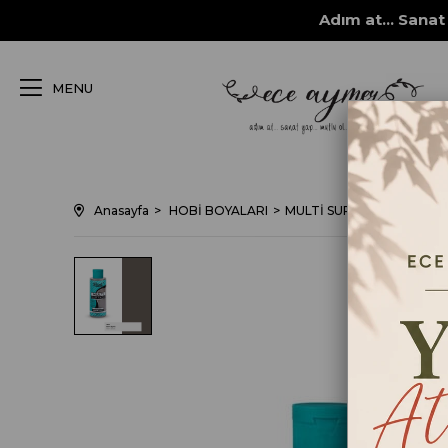
Adım at... Sanat 
MENU
Anasayfa
HOBİ BOYALARI
MULTİ SURFACE her yüzey 