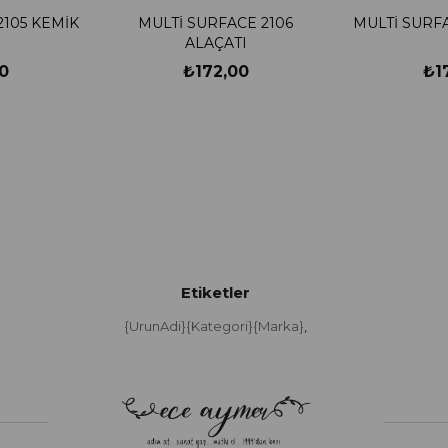
2105 KEMİK
MULTİ SURFACE 2106
MULTİ SURFA
ALAÇATI
0
₺172,00
₺1
Etiketler
{UrunAdi}{Kategori}{Marka}
,