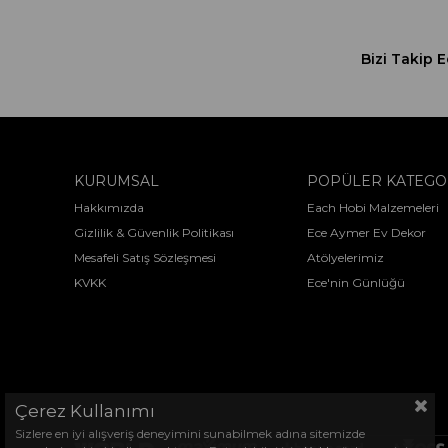
Bizi Takip E
KURUMSAL
POPÜLER KATEGO
Hakkımızda
Each Hobi Malzemeleri
Gizlilik & Güvenlik Politikası
Ece Aymer Ev Dekor
Mesafeli Satış Sözleşmesi
Atölyelerimiz
KVKK
Ece'nin Günlüğü
Çerez Kullanımı
Sizlere en iyi alışveriş deneyimini sunabilmek adına sitemizde