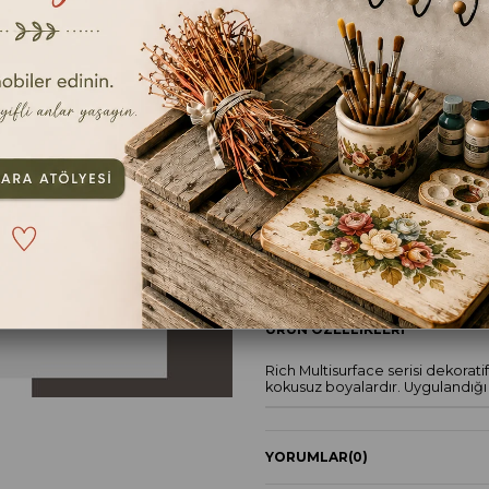
Ölçü
120cc
TAVSIYE ET
YOR
ÜRÜN ÖZELLIKLERI
Rich Multisurface serisi dekorat
kokusuz boyalardır. Uygulandığı
YORUMLAR
(0)