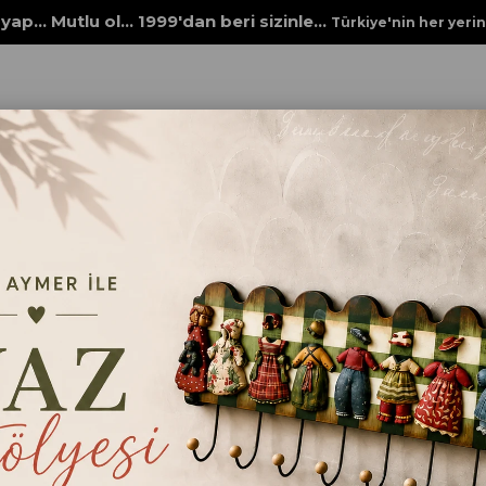
yap... Mutlu ol... 1999'dan beri sizinle...
Türkiye'nin her yeri
boyaları
MULTİ SURFACE 2316 RETRO SİYAH
MULTİ SURFACE 2316 RE
₺172,00
Renk
RETRO SİYAH