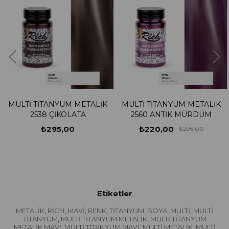
ULTİ TİTANYUM METALİK
MULTİ TİTANYUM METALİK
MU
2538 ÇİKOLATA
2560 ANTİK MÜRDÜM
₺295,00
₺220,00
₺295,00
Etiketler
METALİK
RİCH
MAVİ
RENK
TİTANYUM
BOYA
MULTİ
MULTİ
,
,
,
,
,
,
,
TİTANYUM
MULTİ TİTANYUM METALİK
MULTİ TİTANYUM
,
,
METALİK MAVİ
MULTİ TİTANYUM MAVİ
MULTİ METALİK
MULTİ
,
,
,