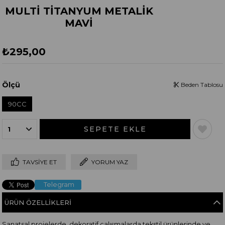
MULTİ TİTANYUM METALİK
MAVİ
₺295,00
Ölçü
Beden Tablosu
90CC
TAVSIYE ET
YORUM YAZ
Telegram
ÜRÜN ÖZELLIKLERI
Sanatsal projelerde, dekoratif çalışmalarda tekstil ürünlerinde ve