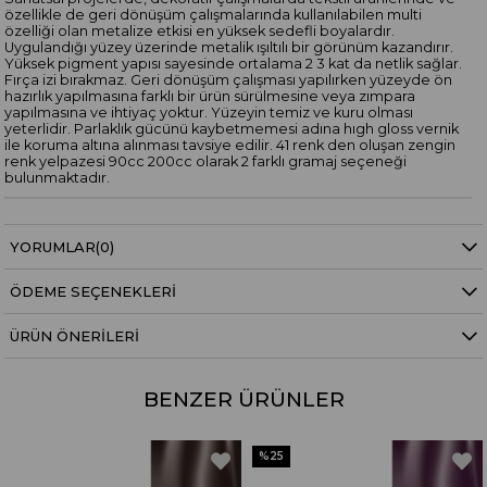
özellikle de geri dönüşüm çalışmalarında kullanılabilen multi
özelliği olan metalize etkisi en yüksek sedefli boyalardır.
Uygulandığı yüzey üzerinde metalik ışıltılı bir görünüm kazandırır.
Yüksek pigment yapısı sayesinde ortalama 2 3 kat da netlik sağlar.
Fırça izi bırakmaz. Geri dönüşüm çalışması yapılırken yüzeyde ön
hazırlık yapılmasına farklı bir ürün sürülmesine veya zımpara
yapılmasına ve ihtiyaç yoktur. Yüzeyin temiz ve kuru olması
yeterlidir. Parlaklık gücünü kaybetmemesi adına hıgh gloss vernik
ile koruma altına alınması tavsiye edilir. 41 renk den oluşan zengin
renk yelpazesi 90cc 200cc olarak 2 farklı gramaj seçeneği
bulunmaktadır.
YORUMLAR
(0)
ÖDEME SEÇENEKLERI
ÜRÜN ÖNERILERI
BENZER ÜRÜNLER
%25