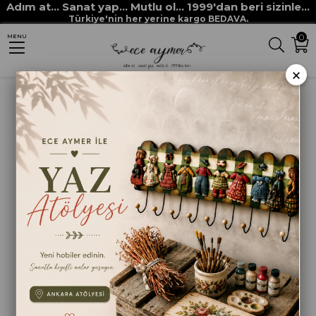
Adım at... Sanat yap... Mutlu ol... 1999'dan beri sizinle...
Anasayfa
HOBİ BOYALARI
METALİK BOYALAR
Türkiye'nin her yerine kargo BEDAVA.
0
MENU
MULTİ TİTANYUM METALİK MAVİ
×