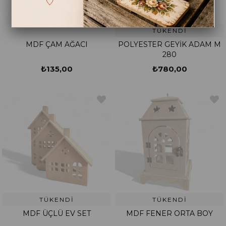
TÜKENDI
MDF ÇAM AĞACI
POLYESTER GEYİK ADAM M
280
₺135,00
₺780,00
TÜKENDI
TÜKENDI
MDF ÜÇLÜ EV SET
MDF FENER ORTA BOY