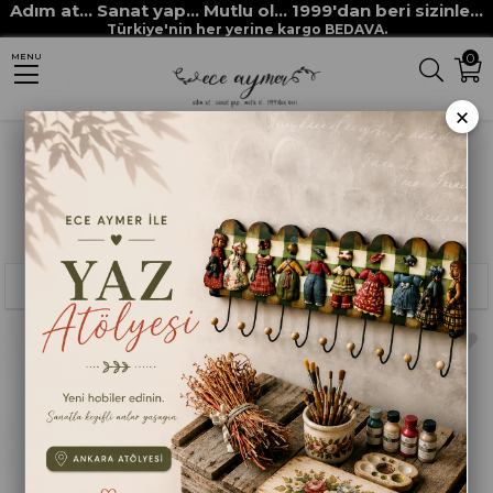
Adım at... Sanat yap... Mutlu ol... 1999'dan beri sizinle...
Anasayfa
MUSTAFA USTA
Türkiye'nin her yerine kargo BEDAVA.
0
MENU
×
Sıralama
Filtreleme