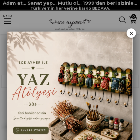
Adım at... Sanat yap... Mutlu ol... 1999'dan beri sizinle...
Anasayfa
MUSTAFA USTA
Türkiye'nin her yerine kargo BEDAVA.
0
MENU
×
Sıralama
Filtreleme