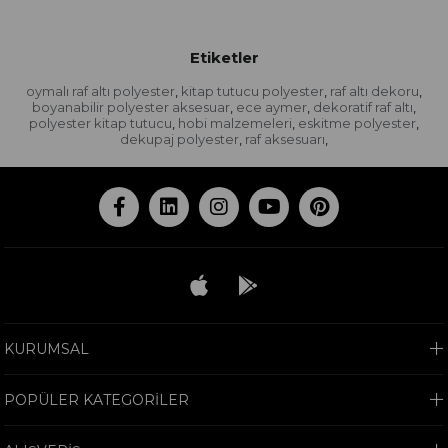
Etiketler
oymalı raf altı polyester
kitap tutucu polyester
raf altı dekoru
,
,
,
boyanabilir polyester aksesuar
ece aymer
dekoratif raf altı
,
,
,
polyester kitap tutucu
hobi malzemeleri
eskitme polyester
,
,
,
dekupaj polyester
raf aksesuarı
,
,
KURUMSAL
POPÜLER KATEGORİLER