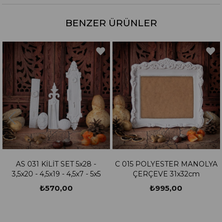
BENZER ÜRÜNLER
AS 031 KİLİT SET 5x28 -
C 015 POLYESTER MANOLYA
3,5x20 - 4,5x19 - 4,5x7 - 5x5
ÇERÇEVE 31x32cm
₺570,00
₺995,00