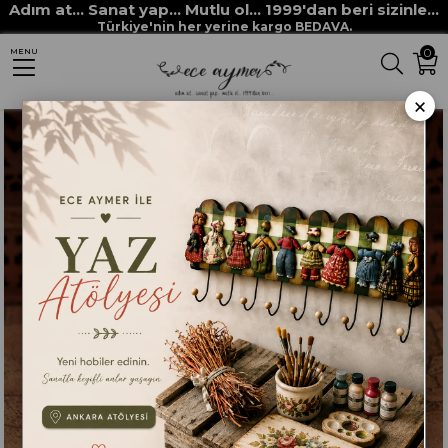
Adım at... Sanat yap... Mutlu ol... 1999'dan beri sizinle...
Anasayfa
HAM MALZEMELER
POLYESTER DÖKÜM OBJELER
Türkiye'nin her yerine kargo BEDAVA.
0
MENU
OYMALI RAF ALTI-KİTAP TUTUCU DS 108
×