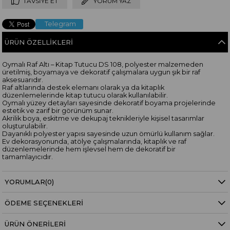
TAVSIYE ET
YORUM YAZ
Telegram
ÜRÜN ÖZELLIKLERI
Oymalı Raf Altı – Kitap Tutucu DS 108, polyester malzemeden
üretilmiş, boyamaya ve dekoratif çalışmalara uygun şık bir raf
aksesuarıdır.
Raf altlarında destek elemanı olarak ya da kitaplık
düzenlemelerinde kitap tutucu olarak kullanılabilir.
Oymalı yüzey detayları sayesinde dekoratif boyama projelerinde
estetik ve zarif bir görünüm sunar.
Akrilik boya, eskitme ve dekupaj teknikleriyle kişisel tasarımlar
oluşturulabilir.
Dayanıklı polyester yapısı sayesinde uzun ömürlü kullanım sağlar.
Ev dekorasyonunda, atölye çalışmalarında, kitaplık ve raf
düzenlemelerinde hem işlevsel hem de dekoratif bir
tamamlayıcıdır.
YORUMLAR
(0)
ÖDEME SEÇENEKLERI
ÜRÜN ÖNERILERI