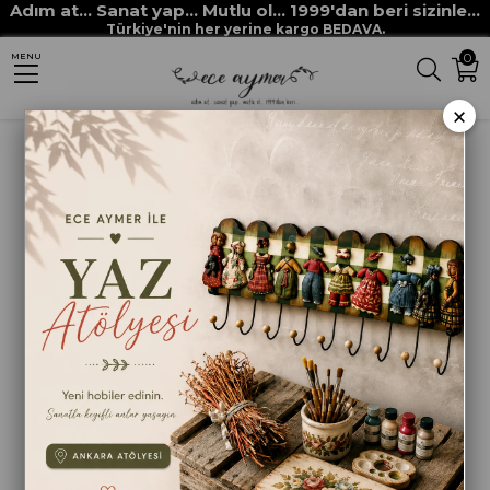
Adım at... Sanat yap... Mutlu ol... 1999'dan beri sizinle...
Anasayfa
DEKUPAJ KAĞITLARI
RİCH PİRİNÇ DEKUPAJ KAĞITLARI
Türkiye'nin her yerine kargo BEDAVA.
0
MENU
RİCH PİRİNÇ DEKUPAJ KAĞIDI KOD 8497
×