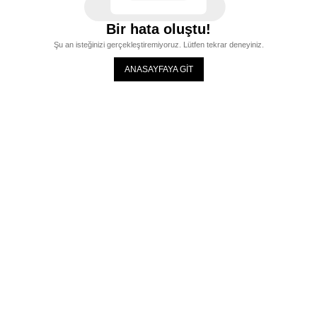
Bir hata oluştu!
Şu an isteğinizi gerçekleştiremiyoruz. Lütfen tekrar deneyiniz.
ANASAYFAYA GİT