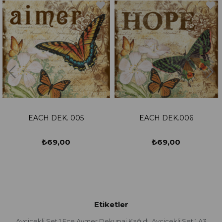
EK. 005
EACH DEK.006
EACH D
9,00
₺69,00
₺69
Etiketler
Ayçiçekli Set 1 Ece Aymer Dekupaj Kağıdı
Ayçiçekli Set 1 A3
,