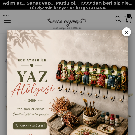
Adım at... Sanat yap... Mutlu ol... 1999'dan beri sizinle...
Anasayfa
DEKUPAJ KAĞITLARI
ECE AYMER DEKUPAJ / PİRİNÇ KAĞITLARI
Türkiye'nin her yerine kargo BEDAVA.
0
MENU
ECE AYMER ÖZEL KAĞITLAR
ECE AYMER AYÇİÇEKLİ SET 1
×