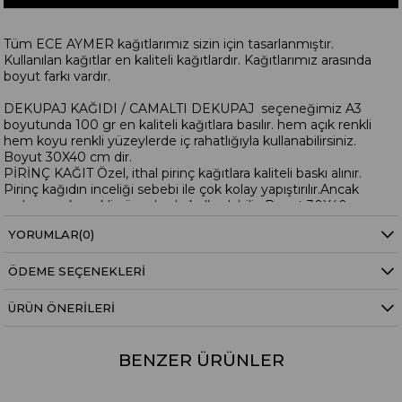
Tüm ECE AYMER kağıtlarımız sizin için tasarlanmıştır.
Kullanılan kağıtlar en kaliteli kağıtlardır. Kağıtlarımız arasında
boyut farkı vardır.
DEKUPAJ KAĞIDI / CAMALTI DEKUPAJ seçeneğimiz A3
boyutunda 100 gr en kaliteli kağıtlara basılır. hem açık renkli
hem koyu renkli yüzeylerde iç rahatlığıyla kullanabilirsiniz.
Boyut 30X40 cm dir.
PİRİNÇ KAĞIT Özel, ithal pirinç kağıtlara kaliteli baskı alınır.
Pirinç kağıdın inceliği sebebi ile çok kolay yapıştırılır.Ancak
sadece açık renkli yüzeylerde kullanılabilir. Boyut 30X40 cm
dir.
YORUMLAR
(0)
ELDE YIKANABİLİR SIR ÜSTÜ ÇIKARMA KAĞITLARI Özel
ithal A4 boyutunda kalın kağıtlardır.Sulu transfer
ÖDEME SEÇENEKLERI
mantığındadır ancak hem kağıdı hem baskısı farklıdır. Yüzeye
yapıştırma uygulandıktan sonra 140 derece ev tipi fırında 40
ÜRÜN ÖNERILERI
dakika pişirilerek yüzeye sabitlenir.Elde yıkamaya elverişli hale
gelir. Boyut 30X20 cmdir.
BENZER ÜRÜNLER