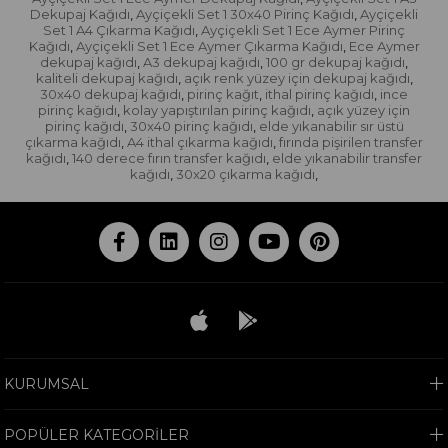
Dekupaj Kağıdı
Ayçiçekli Set 1 30x40 Pirinç Kağıdı
Ayçiçekli
,
,
Set 1 A4 Çıkarma Kağıdı
Ayçiçekli Set 1 Ece Aymer Pirinç
,
Kağıdı
Ayçiçekli Set 1 Ece Aymer Çıkarma Kağıdı
Ece Aymer
,
,
dekupaj kağıdı
A3 dekupaj kağıdı
100 gr dekupaj kağıdı
,
,
,
kaliteli dekupaj kağıdı
açık renk yüzey için dekupaj kağıdı
,
,
30x40 dekupaj kağıdı
pirinç kağıt
ithal pirinç kağıdı
ince
,
,
,
pirinç kağıdı
kolay yapıştırılan pirinç kağıdı
açık yüzey için
,
,
pirinç kağıdı
30x40 pirinç kağıdı
elde yıkanabilir sır üstü
,
,
çıkarma kağıdı
A4 ithal çıkarma kağıdı
fırında pişirilen transfer
,
,
kağıdı
140 derece fırın transfer kağıdı
elde yıkanabilir transfer
,
,
kağıdı
30x20 çıkarma kağıdı
,
,
KURUMSAL
POPÜLER KATEGORİLER