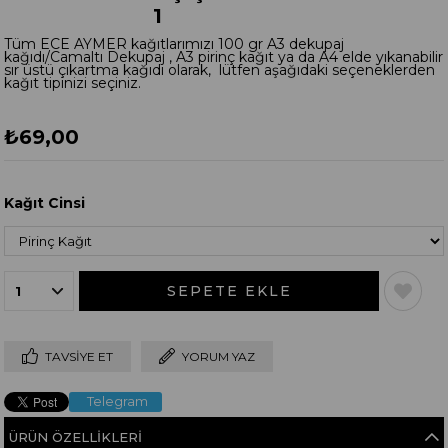
1
Tüm ECE AYMER kağıtlarımızı 100 gr A3 dekupaj
kağıdı/Camaltı Dekupaj , A3 pirinç kağıt ya da A4 elde yıkanabilir
sır üstü çıkartma kağıdı olarak, lütfen aşağıdaki seçeneklerden
kağıt tipinizi seçiniz.
₺69,00
Kağıt Cinsi
TAVSIYE ET
YORUM YAZ
Telegram
ÜRÜN ÖZELLIKLERI