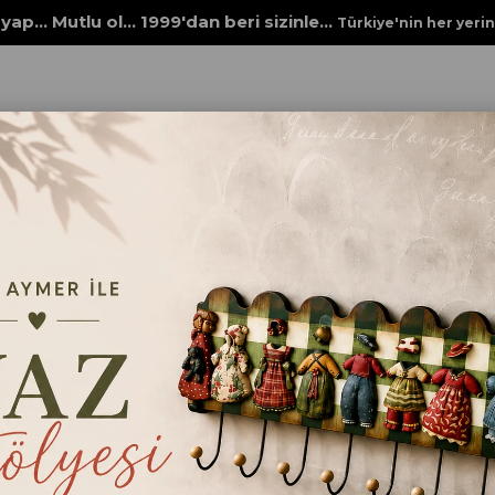
yap... Mutlu ol... 1999'dan beri sizinle...
Türkiye'nin her yeri
TA VE DOKULU BOYALAR
RÖLYEF PASTA
RENKLİ RÖLYEF PASTA VEN
RENKLİ RÖLYEF PASTA 
₺332,00