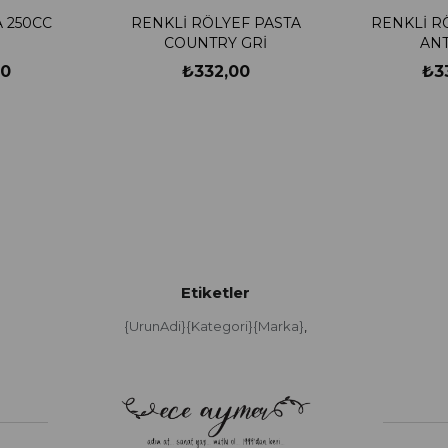
 250CC
RENKLİ RÖLYEF PASTA
RENKLİ R
COUNTRY GRİ
ANT
00
₺332,00
₺3
Etiketler
{UrunAdi}{Kategori}{Marka}
,