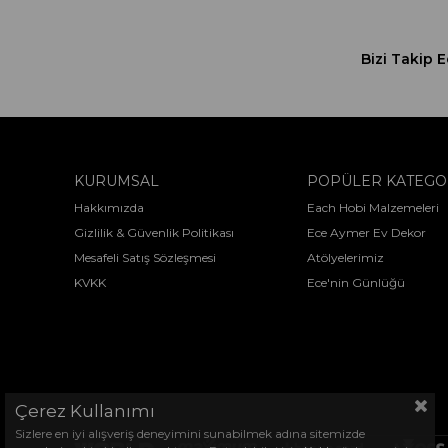
Bizi Takip E
KURUMSAL
POPÜLER KATEGO
Hakkımızda
Each Hobi Malzemeleri
Gizlilik & Güvenlik Politikası
Ece Aymer Ev Dekor
Mesafeli Satış Sözleşmesi
Atölyelerimiz
KVKK
Ece'nin Günlüğü
Çerez Kullanımı
Sizlere en iyi alışveriş deneyimini sunabilmek adına sitemizde