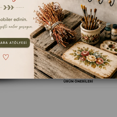
TAVSIYE ET
YOR
ÜRÜN ÖZELLIKLERI
YORUMLAR
(0)
ÖDEME SEÇENEKLERI
ÜRÜN ÖNERILERI