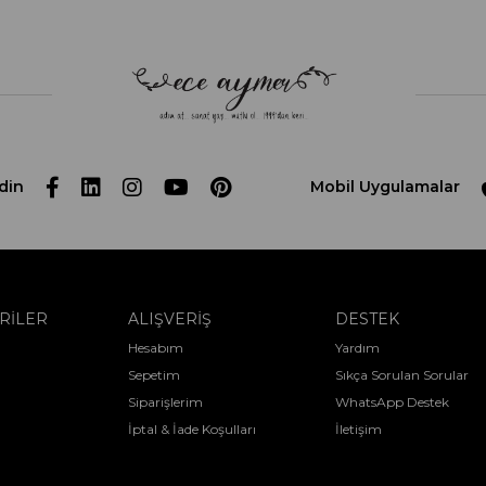
din
Mobil Uygulamalar
RİLER
ALIŞVERİŞ
DESTEK
Hesabım
Yardım
Sepetim
Sıkça Sorulan Sorular
Siparişlerim
WhatsApp Destek
İptal & İade Koşulları
İletişim