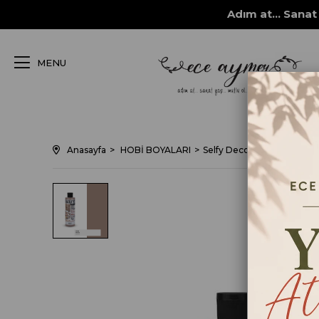
Adım at... Sanat 
MENU
Anasayfa
HOBİ BOYALARI
Selfy Decor Vernikli Mobi