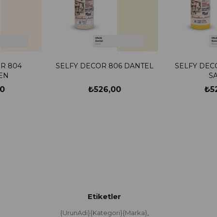
R 804
SELFY DECOR 806 DANTEL
SELFY DEC
EN
SA
0
₺526,00
₺5
Etiketler
{UrunAdi}{Kategori}{Marka}
,