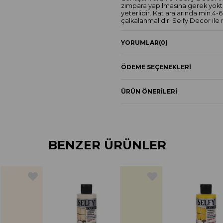
zımpara yapılmasına gerek yokt
yeterlidir. Kat aralarında min.4
çalkalanmalıdır. Selfy Decor ile
gündür.38 renk alternatifi ile 2
bulunmaktadır. CE ve EN71 nor
YORUMLAR
(0)
ÖDEME SEÇENEKLERI
ÜRÜN ÖNERILERI
BENZER ÜRÜNLER