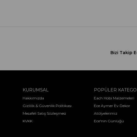
Bizi Takip E
KURUMSAL
POPÜLER KATEGO
Hakkımızda
Each Hobi Malzemeleri
Gizlilik & Güvenlik Politikası
Ece Aymer Ev Dekor
Mesafeli Satış Sözleşmesi
Atölyelerimiz
KVKK
Ece'nin Günlüğü