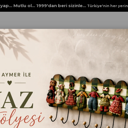
yap... Mutlu ol... 1999'dan beri sizinle...
Türkiye'nin her yeri
lya Dönüşüm Boyaları
SELFY DECOR 852 MOCHA
SELFY DECOR 852 
Selfy Decor su bazlı, kendinden verni
zahmetsizce uygulanır, soft mat g
₺1.024,00
Renk