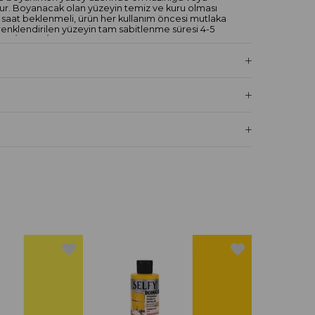
ur. Boyanacak olan yüzeyin temiz ve kuru olması
-6 saat beklenmeli, ürün her kullanım öncesi mutlaka
 renklendirilen yüzeyin tam sabitlenme süresi 4-5
40cc/500cc/1250cc olarak 3 farklı gramaj seçeneği
mlarına uygundur.