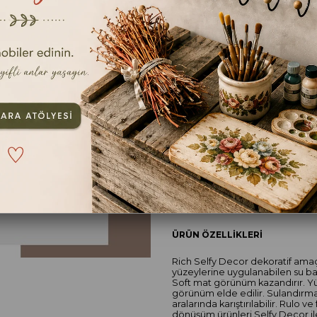
MOCHA
Ölçü
500cc
240cc
TAVSIYE ET
YOR
ÜRÜN ÖZELLIKLERI
Rich Selfy Decor dekoratif amaçlı
yüzeylerine uygulanabilen su ba
Soft mat görünüm kazandırır. Yü
görünüm elde edilir. Sulandırma
aralarında karıştırılabilir. Rulo 
dönüşüm ürünleri Selfy Decor il