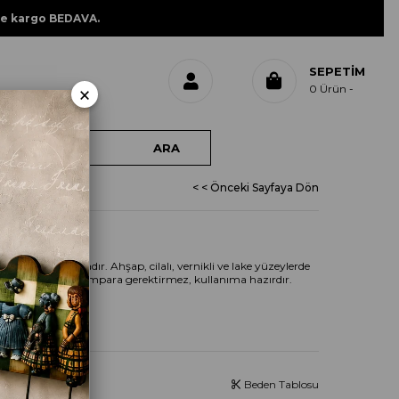
ne kargo BEDAVA.
SEPETIM
×
0
Ürün
< < Önceki Sayfaya Dön
MOCHA
kli dekoratif boyadır. Ahşap, cilalı, vernikli ve lake yüzeylerde
örünüm sağlar. Zımpara gerektirmez, kullanıma hazırdır.
Beden Tablosu