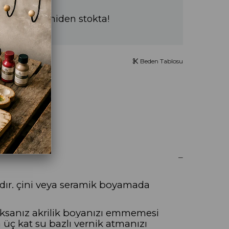
a sürede yeniden stokta!
Beden Tablosu
UM YAZ
r. çini veya seramik boyamada
aksanız akrilik boyanızı emmemesi
a üç kat su bazlı vernik atmanızı