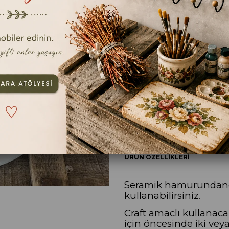
En kıs
ebat
18CM
TAVSIYE ET
YOR
ÜRÜN ÖZELLIKLERI
Seramik hamurundandı
kullanabilirsiniz.
Craft amaclı kullanac
için öncesinde iki vey