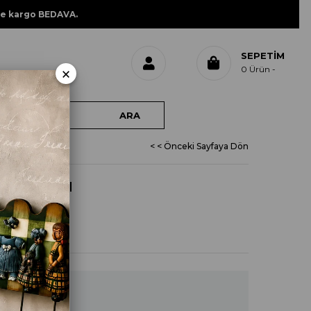
ne kargo BEDAVA.
SEPETIM
×
0
Ürün
< < Önceki Sayfaya Dön
BAK 18CM