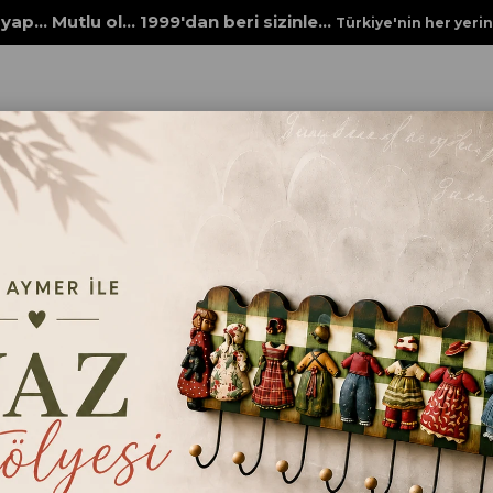
yap... Mutlu ol... 1999'dan beri sizinle...
Türkiye'nin her yeri
BJELER
ÇİNİ SERAMİK ÜRÜNLERİ
SERAMİK MERTEBAN TABAK 18CM
SERAMİK MERTEBAN TA
₺120,00