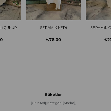
Lİ ÇUKUR
SERAMİK KEDİ
SERAMİK C
00
₺78,00
₺2
Etiketler
{UrunAdi}{Kategori}{Marka}
,