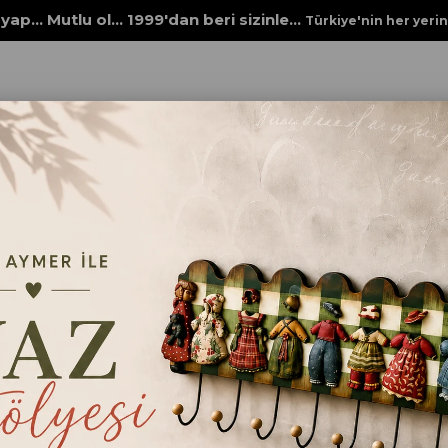
yap... Mutlu ol... 1999'dan beri sizinle...
Türkiye'nin her yeri
PEÇETELERİ
SERAMİK PORSELEN SIR ÜSTÜ DEKAL BASKI KAĞITLARI
S
Seramik Porselen Sır Ü
Baskı Kağıdı 30
₺750,00