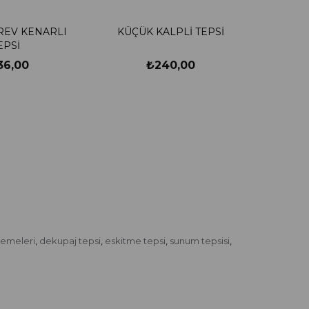
REV KENARLI
KÜÇÜK KALPLİ TEPSİ
EPSİ
36,00
₺240,00
zemeleri
dekupaj tepsi
eskitme tepsi
sunum tepsisi
,
,
,
,