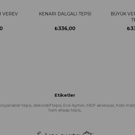
I VEREV
KENARI DALGALI TEPSİ
BÜYÜK VE
T
0
₺336,00
₺3
Etiketler
boyanabilir tepsi
dekoratif tepsi
Ece Aymer
MDF aksesuar
hobi mal
,
,
,
,
ham ahşap tepsi
,