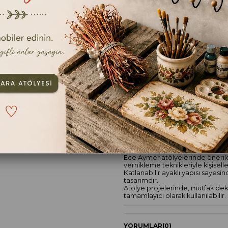
40X54CM
TAVSIYE ET
YOR
ÜRÜN ÖZELLIKLERI
Şımarık Tepsi (Ayaklı – Katlana
süslemeye uygun çok yönlü bir d
Ece Aymer atölyelerinde önerile
vernikleme teknikleriyle kişiselleşt
Katlanabilir ayaklı yapısı sayes
tasarımdır.
Atölye projelerinde, mutfak dek
tamamlayıcı olarak kullanılabilir.
YORUMLAR
(0)