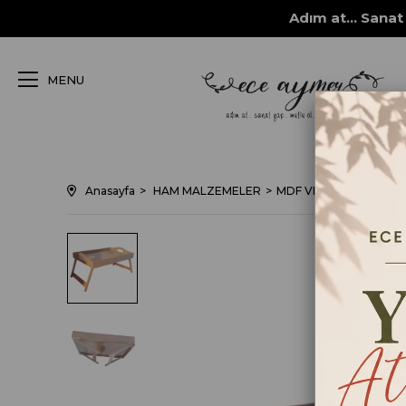
Adım at... Sanat 
MENU
Anasayfa
HAM MALZEMELER
MDF VE MASİF OBJELE