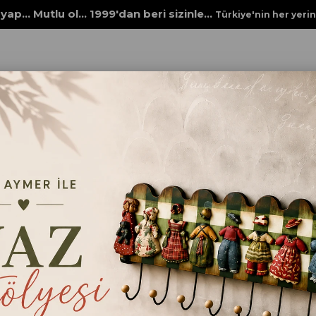
yap... Mutlu ol... 1999'dan beri sizinle...
Türkiye'nin her yeri
R
TEPSİLER
ŞIMARIK TEPSİ
ŞIMARIK TEPSİ
Şımarık Tepsi, ayaklı ve katlanabilir
hem pratik bir üründür.
₺1.150,00
ebat