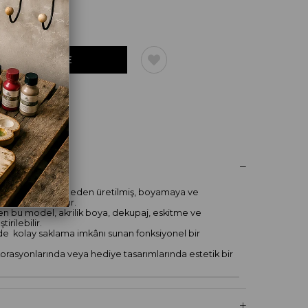
UM YAZ
bilir), MDF malzemeden üretilmiş, boyamaya ve
ekoratif üründür.
n bu model, akrilik boya, dekupaj, eskitme ve
irilebilir.
inde kolay saklama imkânı sunan fonksiyonel bir
orasyonlarında veya hediye tasarımlarında estetik bir