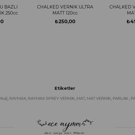
U BAZLI
CHALKED VERNİK ULTRA
CHALKED V
K 250cc
MATT 120cc
00
₺250,00
₺4
Etiketler
rka}
RAYMAX
RAYMAX SPREY VERNİK
MAT
MAT VERNİK
PARLAK
P
,
,
,
,
,
,