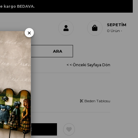
ne kargo BEDAVA.
SEPETIM
×
0
Ürün
< < Önceki Sayfaya Dön
RLAK
Beden Tablosu