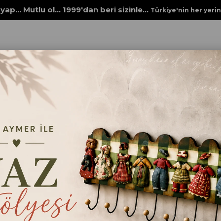
yap... Mutlu ol... 1999'dan beri sizinle...
Türkiye'nin her yeri
SU BAZLI VERNİKLER
SPREY VERNİK PARLAK
SPREY VERNİK PA
₺350,00