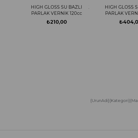
HIGH GLOSS SU BAZLI
HIGH GLOSS S
PARLAK VERNİK 120cc
PARLAK VERNİ
₺210,00
₺404,
{UrunAdi}{Kategori}{Ma