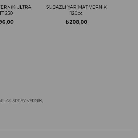
ERNİK ULTRA
SUBAZLI YARIMAT VERNİK
MATT 250
120cc
96,00
₺208,00
ARLAK SPREY VERNİK
,