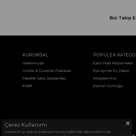
Bizi Takip E
KURUMSAL
POPÜLER KATEGO
Hakkımızda
Each Hobi Malzemeleri
Gizlilik & Güvenlik Politikası
Ece Aymer Ev Dekor
Mesafeli Satış Sözleşmesi
Atölyelerimiz
KVKK
Ece'nin Günlüğü
Çerez Kullanımı
Sizlere en iyi alışveriş deneyimini sunabilmek adına sitemizde