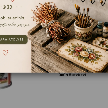
TAVSIYE ET
YOR
ÜRÜN ÖZELLIKLERI
YORUMLAR
(0)
ÖDEME SEÇENEKLERI
ÜRÜN ÖNERILERI