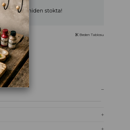
a sürede yeniden stokta!
Beden Tablosu
UM YAZ