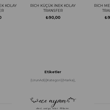
EK KOLAY
RİCH KÜÇÜK İNEK KOLAY
RİCH ME
ER
TRANSFER
TRA
0
₺90,00
₺9
Etiketler
{UrunAdi}{Kategori}{Marka}
,