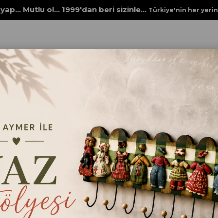
yap... Mutlu ol... 1999'dan beri sizinle...
Türkiye'nin her yeri
PEÇETELERİ
KOLAY VE SULU TRANSFERLER
ST140 SULU TRANSFER
ST140 SULU TRAN
₺56,00