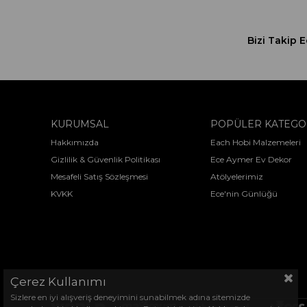
Bizi Takip E
KURUMSAL
POPÜLER KATEGO
Hakkımızda
Each Hobi Malzemeleri
Gizlilik & Güvenlik Politikası
Ece Aymer Ev Dekor
Mesafeli Satış Sözleşmesi
Atölyelerimiz
KVKK
Ece'nin Günlüğü
Çerez Kullanımı
Sizlere en iyi alışveriş deneyimini sunabilmek adına sitemizde