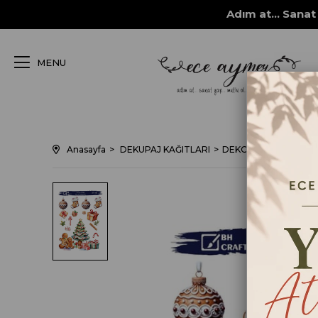
Adım at... Sanat 
MENU
Anasayfa
DEKUPAJ KAĞITLARI
DEKORATİF SERVİS 