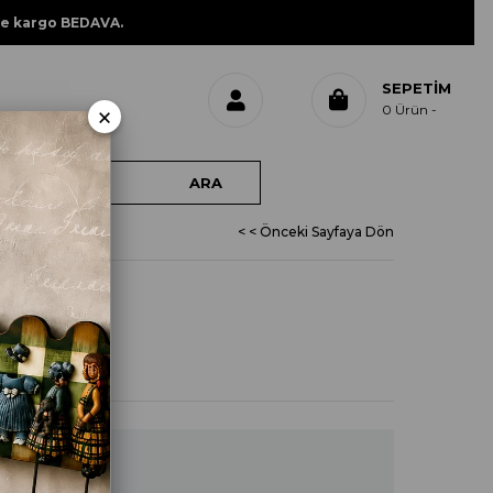
ne kargo BEDAVA.
SEPETIM
×
0
Ürün
< < Önceki Sayfaya Dön
SFER