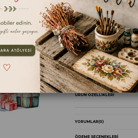
En kıs
ebat
25X30CM
TAVSIYE ET
YOR
ÜRÜN ÖZELLIKLERI
YORUMLAR
(0)
ÖDEME SEÇENEKLERI