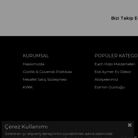
Bizi Takip E
KURUMSAL
POPÜLER KATEGO
Hakkımızda
Each Hobi Malzemeleri
Gizlilik & Güvenlik Politikası
Ece Aymer Ev Dekor
Mesafeli Satış Sözleşmesi
Atölyelerimiz
KVKK
Ece'nin Günlüğü
Çerez Kullanımı
Sizlere en iyi alışveriş deneyimini sunabilmek adına sitemizde