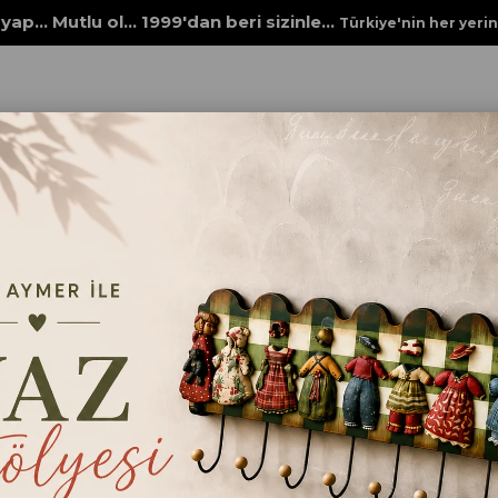
yap... Mutlu ol... 1999'dan beri sizinle...
Türkiye'nin her yeri
Rich New Seri XL
STENCİL NEW SERİ XL 207
STENCİL NEW SERİ X
₺98,00
Ebat
25x35cm