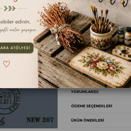
TAVSIYE ET
YOR
ÜRÜN ÖZELLIKLERI
STENCİL NEW SERİ XL 149
YORUMLAR
(0)
ÖDEME SEÇENEKLERI
ÜRÜN ÖNERILERI