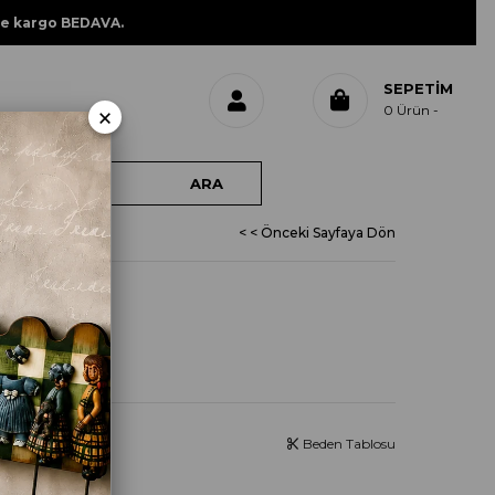
ne kargo BEDAVA.
SEPETIM
×
0
Ürün
< < Önceki Sayfaya Dön
L 207
Beden Tablosu