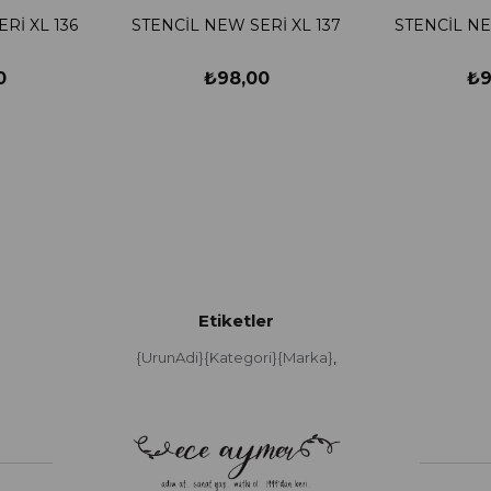
Rİ XL 136
STENCİL NEW SERİ XL 137
STENCİL NE
0
₺98,00
₺9
Etiketler
{UrunAdi}{Kategori}{Marka}
,