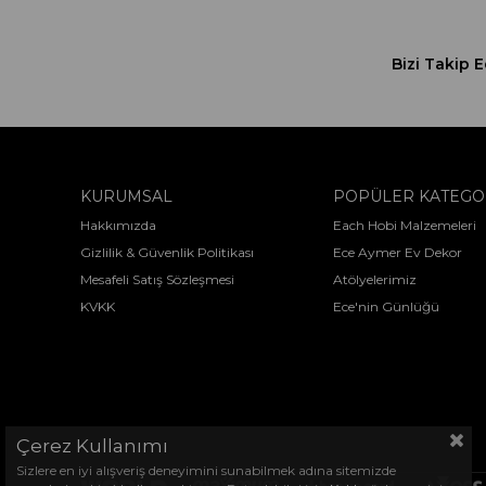
Bizi Takip E
KURUMSAL
POPÜLER KATEGO
Hakkımızda
Each Hobi Malzemeleri
Gizlilik & Güvenlik Politikası
Ece Aymer Ev Dekor
Mesafeli Satış Sözleşmesi
Atölyelerimiz
KVKK
Ece'nin Günlüğü
Çerez Kullanımı
Sizlere en iyi alışveriş deneyimini sunabilmek adına sitemizde