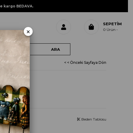
ne kargo BEDAVA.
SEPETIM
×
0
Ürün
< < Önceki Sayfaya Dön
L 580
Beden Tablosu