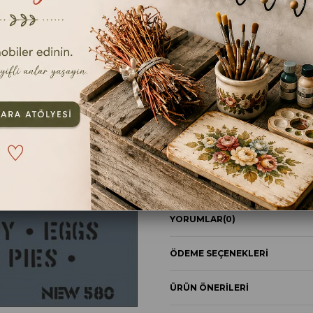
TAVSIYE ET
YOR
ÜRÜN ÖZELLIKLERI
STENCİL NEW SERİ XL 580
YORUMLAR
(0)
ÖDEME SEÇENEKLERI
ÜRÜN ÖNERILERI