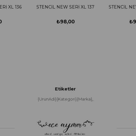
Rİ XL 136
STENCİL NEW SERİ XL 137
STENCİL NE
0
₺98,00
₺9
Etiketler
{UrunAdi}{Kategori}{Marka}
,