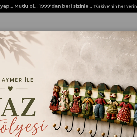
yap... Mutlu ol... 1999'dan beri sizinle...
Türkiye'nin her yeri
Rich New Seri XL
STENCİL NEW SERİ XL 580
STENCİL NEW SERİ X
₺98,00
Ebat
25x35cm