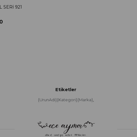
 SERİ 921
0
Etiketler
{UrunAdi}{Kategori}{Marka}
,