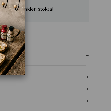
a sürede yeniden stokta!
UM YAZ