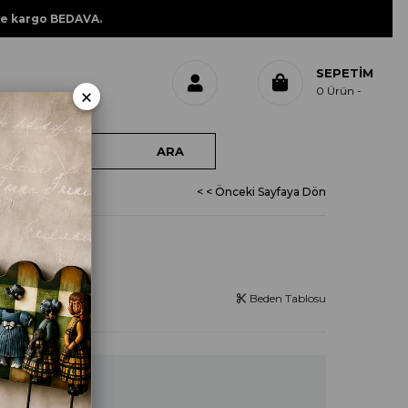
ne kargo BEDAVA.
SEPETIM
×
0
Ürün
< < Önceki Sayfaya Dön
L 915
Beden Tablosu