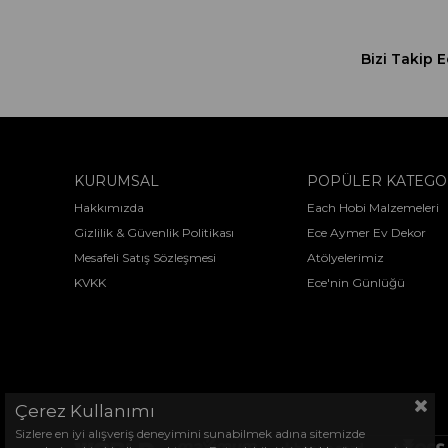
Bizi Takip E
KURUMSAL
POPÜLER KATEGO
Hakkımızda
Each Hobi Malzemeleri
Gizlilik & Güvenlik Politikası
Ece Aymer Ev Dekor
Mesafeli Satış Sözleşmesi
Atölyelerimiz
KVKK
Ece'nin Günlüğü
Çerez Kullanımı
Sizlere en iyi alışveriş deneyimini sunabilmek adına sitemizde