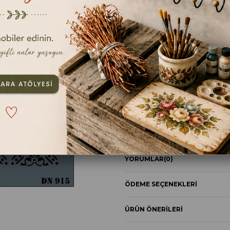
En kıs
TAVSIYE ET
YOR
ÜRÜN ÖZELLIKLERI
YORUMLAR
(0)
ÖDEME SEÇENEKLERI
ÜRÜN ÖNERILERI