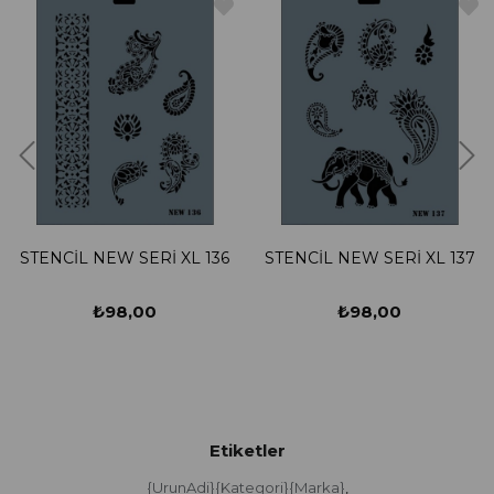
STENCİL NEW SERİ XL 136
STENCİL NEW SERİ XL 137
₺98,00
₺98,00
Etiketler
{UrunAdi}{Kategori}{Marka}
,