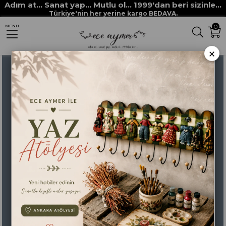
Adım at... Sanat yap... Mutlu ol... 1999'dan beri sizinle...
Anasayfa
STENCİLLER
RİCH STENCİL ŞABLONLARI
Rich New Seri XL
Türkiye'nin her yerine kargo BEDAVA.
0
MENU
STENCİL NEW SERİSİ XL 376
×