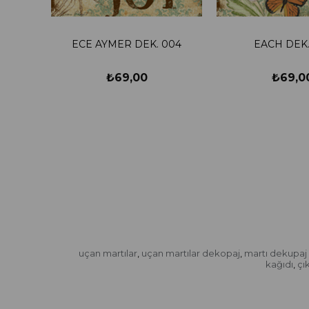
ECE AYMER DEK. 004
EACH DEK.
₺69,00
₺69,0
uçan martılar
uçan martılar dekopaj
martı dekupaj 
,
,
kağıdı
çı
,