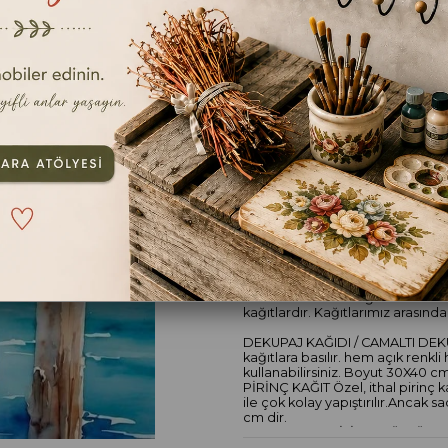
Kağıt Cinsi
TAVSIYE ET
YOR
ÜRÜN ÖZELLIKLERI
Tüm ECE AYMER kağıtlarımız sizin i
kağıtlardır. Kağıtlarımız arasında
DEKUPAJ KAĞIDI / CAMALTI DEKU
kağıtlara basılır. hem açık renkli
kullanabilirsiniz. Boyut 30X40 cm
PİRİNÇ KAĞIT Özel, ithal pirinç kağ
ile çok kolay yapıştırılır.Ancak 
cm dir.
ELDE YIKANABİLİR SIR ÜSTÜ ÇIK
kağıtlardır.Sulu transfer mantığ