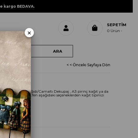
ne kargo BEDAVA.
SEPETIM
×
0
Ürün
< < Önceki Sayfaya Dön
R
r A3 dekupaj kağıdı/Camaltı Dekupaj , A3 pirinç kağıt ya da
 kağıdı olarak, lütfen aşağıdaki seçeneklerden kağıt tipinizi