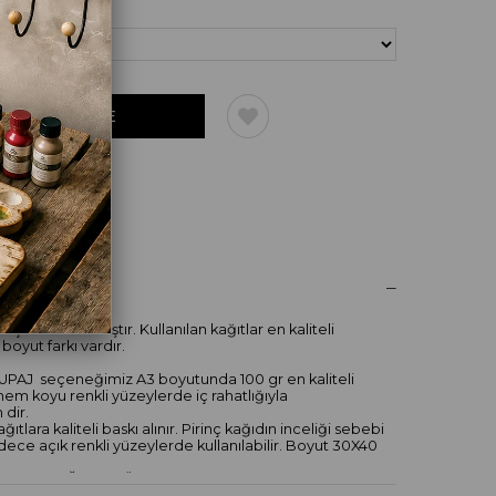
UM YAZ
çin tasarlanmıştır. Kullanılan kağıtlar en kaliteli
 boyut farkı vardır.
PAJ seçeneğimiz A3 boyutunda 100 gr en kaliteli
 hem koyu renkli yüzeylerde iç rahatlığıyla
 dir.
ıtlara kaliteli baskı alınır. Pirinç kağıdın inceliği sebebi
sadece açık renkli yüzeylerde kullanılabilir. Boyut 30X40
ARMA KAĞITLARI Özel ithal A4 boyutunda kalın
ındadır ancak hem kağıdı hem baskısı farklıdır. Yüzeye