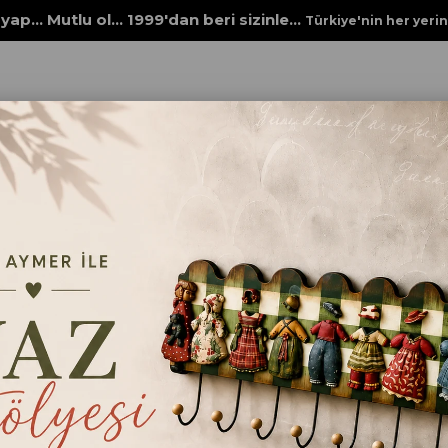
yap... Mutlu ol... 1999'dan beri sizinle...
Türkiye'nin her yeri
 PİRİNÇ KAĞITLARI
ECE AYMER ÖZEL KAĞITLAR
UÇAN MARTILAR
UÇAN MARTILA
Tüm ECE AYMER kağıtlarımızı 100 g
A4 elde yıkanabilir sır üstü çıkartma
seçiniz.
₺69,00