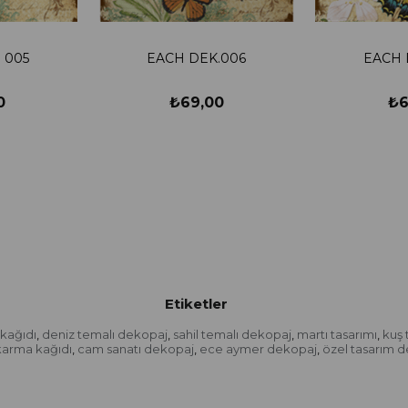
 005
EACH DEK.006
EACH 
0
₺69,00
₺6
Etiketler
kağıdı
deniz temalı dekopaj
sahil temalı dekopaj
martı tasarımı
kuş 
,
,
,
,
karma kağıdı
cam sanatı dekopaj
ece aymer dekopaj
özel tasarım 
,
,
,