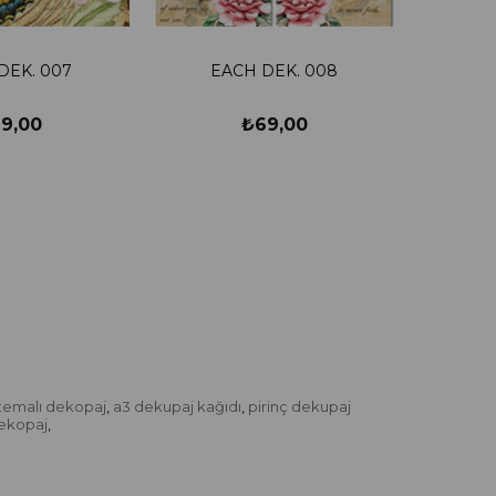
DEK. 007
EACH DEK. 008
9,00
₺69,00
temalı dekopaj
a3 dekupaj kağıdı
pirinç dekupaj
,
,
dekopaj
,