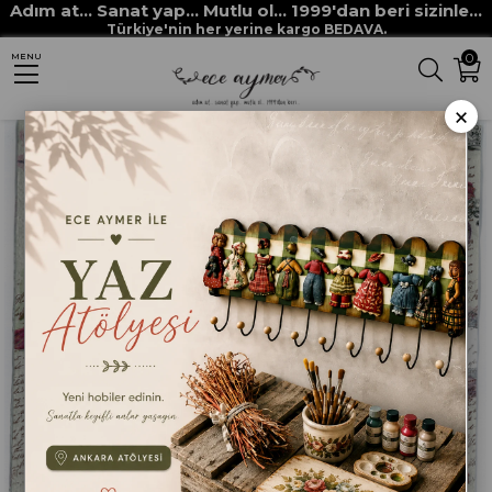
Adım at... Sanat yap... Mutlu ol... 1999'dan beri sizinle...
Anasayfa
DEKUPAJ KAĞITLARI
DEKORATİF SERVİS PEÇETELERİ
Türkiye'nin her yerine kargo BEDAVA.
0
MENU
VAZODA GÜLLER PEÇETE
×