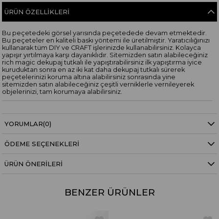
ÜRÜN ÖZELLIKLERI
Bu peçetedeki görsel yarısında peçetedede devam etmektedir.
Bu peçeteler en kaliteli baskı yöntemi ile üretilmiştir. Yaratıcılığınızı
kullanarak tüm DIY ve CRAFT işlerinizde kullanabilirsiniz. Kolayca
yapışır yırtılmaya karşı dayanıklıdır. Sitemizden satın alabileceğiniz
rich magic dekupaj tutkalı ile yapıştırabilirsiniz ilk yapıştırma iyice
kuruduktan sonra en az iki kat daha dekupaj tutkalı sürerek
peçetelerinizi koruma altına alabilirsiniz sonrasında yine
sitemizden satın alabileceğiniz çeşitli verniklerle vernileyerek
objelerinizi, tam korumaya alabilirsiniz.
YORUMLAR
(0)
ÖDEME SEÇENEKLERI
ÜRÜN ÖNERILERI
BENZER ÜRÜNLER