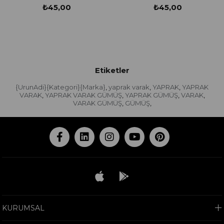
₺45,00
₺45,00
Etiketler
{UrunAdi}{Kategori}{Marka}
yaprak varak
YAPRAK
YAPRAK
,
,
,
VARAK
YAPRAK VARAK GÜMÜŞ
YAPRAK GÜMÜŞ
VARAK
,
,
,
,
VARAK GÜMÜŞ
GÜMÜŞ
,
,
KURUMSAL