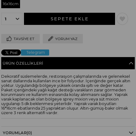
16x16cm
TAVSIYE ET
YORUM YAZ
Telegram
ÜRÜN ÖZELLIKLERI
Dekoratif süslemelerde, restorasyon çalışmalarında ve geleneksel
sanat dallarında kullanılan ince bir folyodur. İçeriğinde gerçek altın
yoktur. Uygulandığı bölgeye yüksek oranda ışıltı ve değer katar.
Paket içeriğindeki yağlı kağıt desteği varakların zarar görmeden
korunmasını ve kullanım esnasında kolay alınmasını sağlar. Yaprak
varak kaplanacak olan bölgeye sprey mixion veya süt mixion
uygulanıp 5 dk beklenmesi yeterlidir. Yaprak varak boyutları
16*16cm ebatlarında 25 yapraktan oluşur. Altın-gümüş-bakır olmak
üzere 3 renk alternatifi vardır.
YORUMLAR
(0)