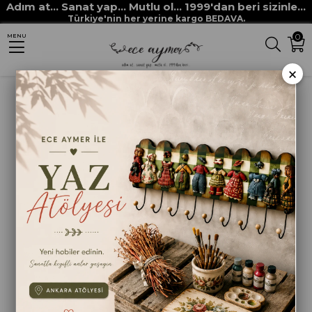
Adım at... Sanat yap... Mutlu ol... 1999'dan beri sizinle...
Anasayfa
BOYAMA ANA MALZEMELERİ
VARAK ÇEŞİTLERİ
Türkiye'nin her yerine kargo BEDAVA.
0
MENU
YAPRAK VARAK GÜMÜŞ
×