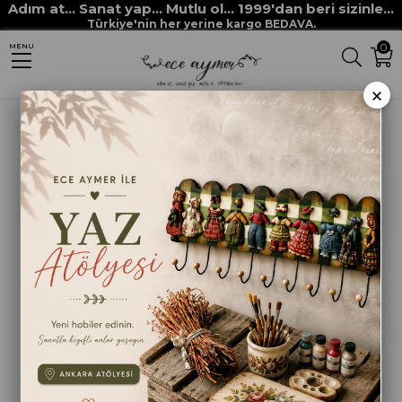
Adım at... Sanat yap... Mutlu ol... 1999'dan beri sizinle...
Anasayfa
HAM MALZEMELER
MDF VE MASİF OBJELER
Türkiye'nin her yerine kargo BEDAVA.
0
MENU
YUVARLAK ÇERÇEVELİ GEYİK
×