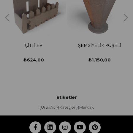
ÇİTLİ EV
ŞEMSİYELİK KÖŞELİ
₺624,00
₺1.150,00
Etiketler
{UrunAdi}{Kategori}{Marka}
,