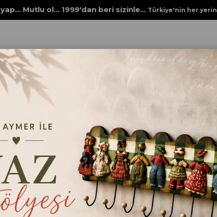
yap... Mutlu ol... 1999'dan beri sizinle...
Türkiye'nin her yeri
 Ürünleri
ECE AYMER 7 DİLİMLİ KIZ ELBİSELİ EKOSELİ KANCALI ASKILIK
ECE AYMER 7 DİLİMLİ KI
EKOSELİ KANCALI AS
Orjinal el boyamasıdır..Pano 18mm 
vardır. Kız elbiseleri taş dökümdür.
adet çerçeve askısı vardır.
SİPARİŞ ÜZERİNE YAPILIR.
₺4.500,00