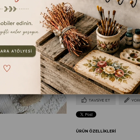
İLGILI ÜRÜNLER
ebat
63X20 cm
TAVSIYE ET
YOR
ÜRÜN ÖZELLIKLERI