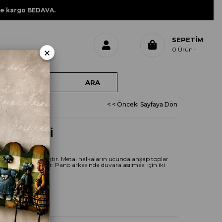
ne kargo BEDAVA.
SEPETIM
×
0
Ürün
< < Önceki Sayfaya Dön
Z ELBİSELİ
KILIK
mdf den yapılmıştır. Metal halkaların ucunda ahşap toplar
.hepsi el boyamadır. Pano arkasında duvara asılması için iki