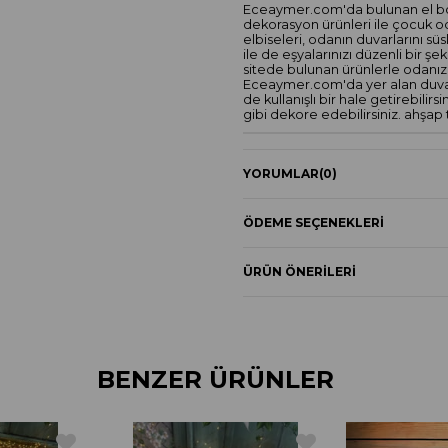
Eceaymer.com'da bulunan el boya
dekorasyon ürünleri ile çocuk od
elbiseleri, odanın duvarlarını sü
ile de eşyalarınızı düzenli bir şe
sitede bulunan ürünlerle odanızı 
Eceaymer.com'da yer alan duvar 
de kullanışlı bir hale getirebilirs
gibi dekore edebilirsiniz. ahşap 
YORUMLAR
(0)
ÖDEME SEÇENEKLERI
ÜRÜN ÖNERILERI
BENZER ÜRÜNLER