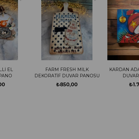
LLİ EL
FARM FRESH MİLK
KARDAN AD
PANO
DEKORATİF DUVAR PANOSU
DUVAR
00
₺850,00
₺1.