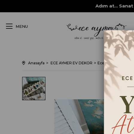
Adım at... Sanat 
MENU
Anasayfa
ECE AYMER EV DEKOR
Ece Aymer Ev Dekor