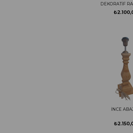
DEKORATİF RA
37X37CM
₺2.100,
30X30CM
65CM*33CM
30cmX33cm
40X40X8CM
28X18CM
36X21CM
35X14CM
30X15CM
37X15CM
21X13CM
İNCE ABA
41X14CM
50X16CM
₺2.150,
23X17CM