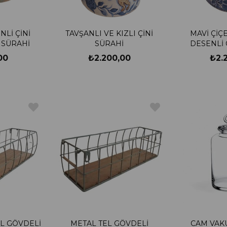
Lİ ÇİNİ
TAVŞANLI VE KIZLI ÇİNİ
MAVİ ÇİÇ
İ SÜRAHİ
SÜRAHİ
DESENLİ 
00
₺2.200,00
₺2.
L GÖVDELİ
METAL TEL GÖVDELİ
CAM VAK