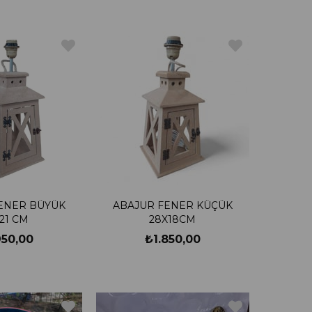
ENER BÜYÜK
ABAJUR FENER KÜÇÜK
21 CM
28X18CM
950,00
₺1.850,00