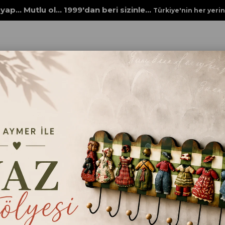
yap... Mutlu ol... 1999'dan beri sizinle...
Türkiye'nin her yeri
 Ürünleri
Fiyata Göre (Azalan)
Ürün Adına Göre (A>Z)
Ürün Adına Göre (