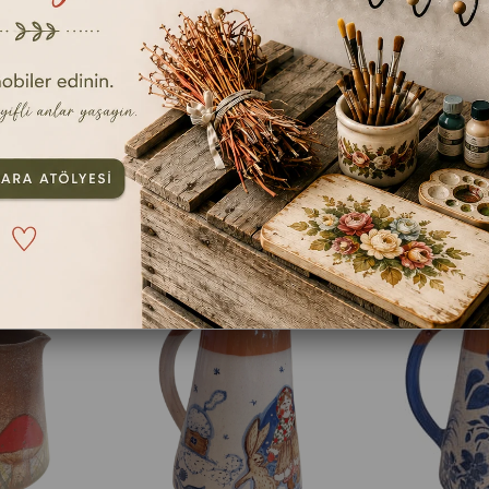
EK ÇAM
İTHAL GERÇEK ÇAM AĞACI
YILBAŞI D
ÜNÜMLÜ
GÖRÜNÜMLÜ PLASTİK
SÜTLÜK/M
ELENK
ÇELENK
00
₺3.000,00
₺1.