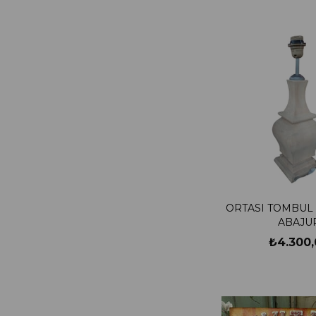
21X19CM
11X15X9CM
40X40CM
ORTASI TOMBUL 
ABAJU
₺4.300,