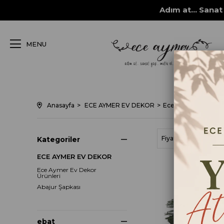
Adım at... Sanat 
MENU
Anasayfa
ECE AYMER EV DEKOR
Ece Aymer Ev Dekor
Fiyata Göre (Artan)
Kategoriler
ECE AYMER EV DEKOR
Ece Aymer Ev Dekor
Ürünleri
Abajur Şapkası
ebat