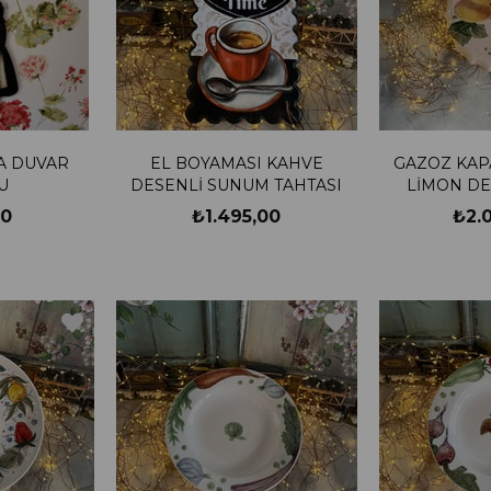
A DUVAR
EL BOYAMASI KAHVE
GAZOZ KAP
U
DESENLİ SUNUM TAHTASI
LİMON DE
00
₺1.495,00
₺2.