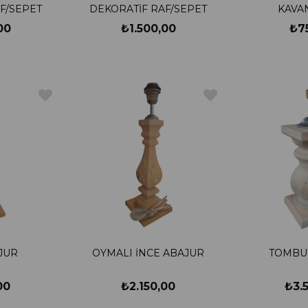
F/SEPET
DEKORATİF RAF/SEPET
KAVAN
00
₺1.500,00
₺7
JUR
OYMALI İNCE ABAJUR
TOMBU
00
₺2.150,00
₺3.