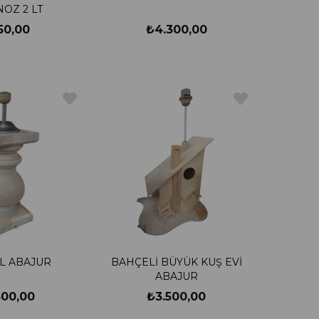
OZ 2 LT
50,00
₺4.300,00
L ABAJUR
BAHÇELİ BÜYÜK KUŞ EVİ
ABAJUR
500,00
₺3.500,00