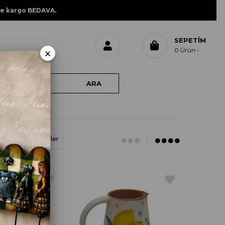
ne kargo BEDAVA.
SEPETIM
×
0
Ürün
Z<A)
Stoktakiler