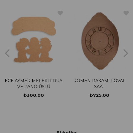
LEKLİ DUA
ROMEN RAKAMLI OVAL
TENEKE KONSE
 ÜSTÜ
SAAT
00
₺725,00
₺60,
Etiketler