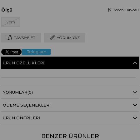
Ölçü
Beden Tablosu
7cm
TAVSIYE ET
YORUM YAZ
Telegram
ÜRÜN ÖZELLIKLERI
YORUMLAR
(0)
ÖDEME SEÇENEKLERI
ÜRÜN ÖNERILERI
BENZER ÜRÜNLER