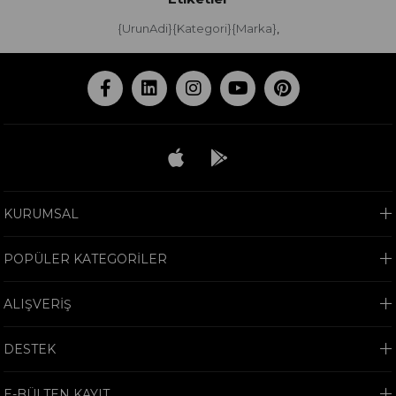
{UrunAdi}{Kategori}{Marka}
,
KURUMSAL
POPÜLER KATEGORİLER
ALIŞVERİŞ
DESTEK
E-BÜLTEN KAYIT