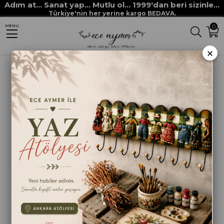
Adım at... Sanat yap... Mutlu ol... 1999'dan beri sizinle...
Anasayfa
HAM MALZEMELER
MDF VE MASİF OBJELER
MDF AKSESUAR
Türkiye'nin her yerine kargo BEDAVA.
0
MENU
AHŞAP TOP KÜÇÜK
×