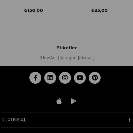
₺150,00
₺35,00
Etiketler
{UrunAdi}{Kategori}{Marka}
,
KURUMSAL