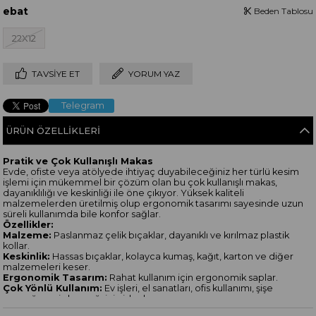
ebat
Beden Tablosu
22X12
TAVSIYE ET
YORUM YAZ
Telegram
ÜRÜN ÖZELLIKLERI
Pratik ve Çok Kullanışlı Makas
Evde, ofiste veya atölyede ihtiyaç duyabileceğiniz her türlü kesim
işlemi için mükemmel bir çözüm olan bu çok kullanışlı makas,
dayanıklılığı ve keskinliği ile öne çıkıyor. Yüksek kaliteli
malzemelerden üretilmiş olup ergonomik tasarımı sayesinde uzun
süreli kullanımda bile konfor sağlar.
Özellikler:
Malzeme:
Paslanmaz çelik bıçaklar, dayanıklı ve kırılmaz plastik
kollar.
Keskinlik:
Hassas bıçaklar, kolayca kumaş, kağıt, karton ve diğer
malzemeleri keser.
Ergonomik Tasarım:
Rahat kullanım için ergonomik saplar.
Çok Yönlü Kullanım:
Ev işleri, el sanatları, ofis kullanımı, şişe
açacağı ceviz kıracağı için ideal.
Neden Bu Makas?