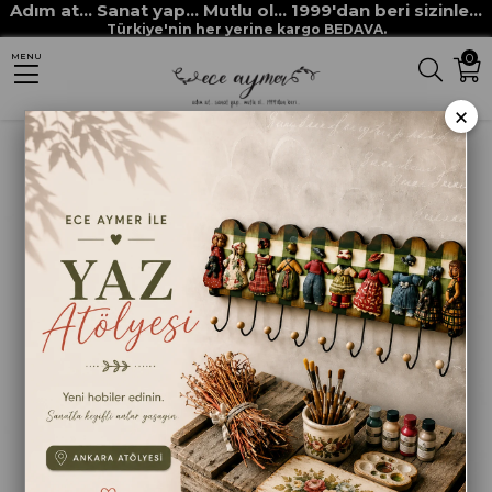
Adım at... Sanat yap... Mutlu ol... 1999'dan beri sizinle...
Anasayfa
HOBİ MALZEMELERİ
Kırtasiye
EKOSE DESENLİ BÜYÜK MAKAS
Türkiye'nin her yerine kargo BEDAVA.
0
MENU
×