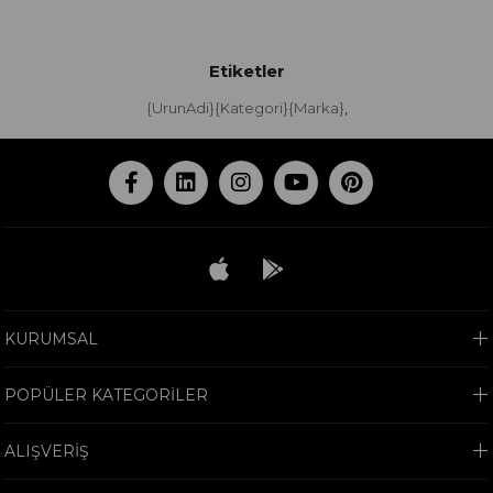
Etiketler
{UrunAdi}{Kategori}{Marka}
,
KURUMSAL
POPÜLER KATEGORİLER
ALIŞVERİŞ