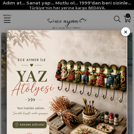
Adım at... Sanat yap... Mutlu ol... 1999'dan beri sizinle...
Anasayfa
ECE AYMER EV DEKOR
Ece Aymer Ev Dekor Ürünleri
Türkiye'nin her yerine kargo BEDAVA.
0
MENU
FARM FRESH MİLK DEKORATİF DUVAR PANOSU
×