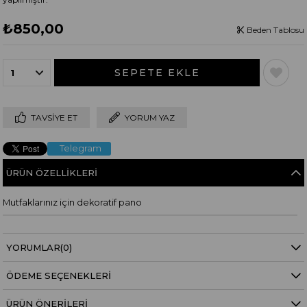
₺850,00
Beden Tablosu
TAVSIYE ET
YORUM YAZ
Telegram
ÜRÜN ÖZELLIKLERI
Mutfaklarınız için dekoratif pano
YORUMLAR
(0)
ÖDEME SEÇENEKLERI
ÜRÜN ÖNERILERI