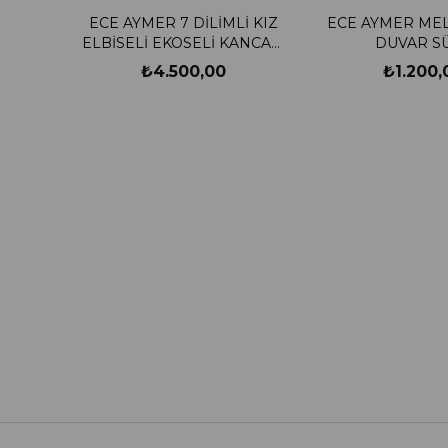
ECE AYMER 7 DİLİMLİ KIZ
ECE AYMER MEL
ELBİSELİ EKOSELİ KANCALI
DUVAR S
ASKILIK
₺4.500,00
₺1.200,