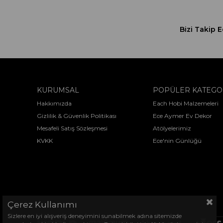
Bizi Takip E
KURUMSAL
POPÜLER KATEGO
Hakkımızda
Each Hobi Malzemeleri
Gizlilik & Güvenlik Politikası
Ece Aymer Ev Dekor
Mesafeli Satış Sözleşmesi
Atölyelerimiz
KVKK
Ece'nin Günlüğü
Çerez Kullanımı
Sizlere en iyi alışveriş deneyimini sunabilmek adına sitemizde