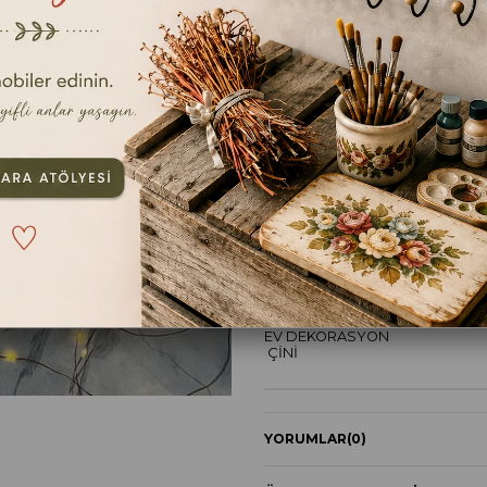
TAVSIYE ET
YOR
ÜRÜN ÖZELLIKLERI
DUVAR TABAĞI
SUNUM TABAĞI
YEMEK TABAĞI
DEKORASYON
EV DEKORASYON
ÇİNİ
YORUMLAR
(0)