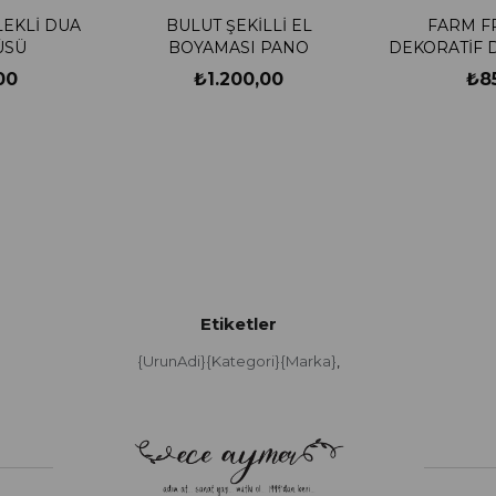
EKLİ DUA
BULUT ŞEKİLLİ EL
FARM F
ÜSÜ
BOYAMASI PANO
DEKORATİF 
00
₺1.200,00
₺8
Etiketler
{UrunAdi}{Kategori}{Marka}
,