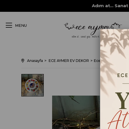
Adım at... Sanat 
MENU
Anasayfa
ECE AYMER EV DEKOR
Ece Aymer Ev Dekor