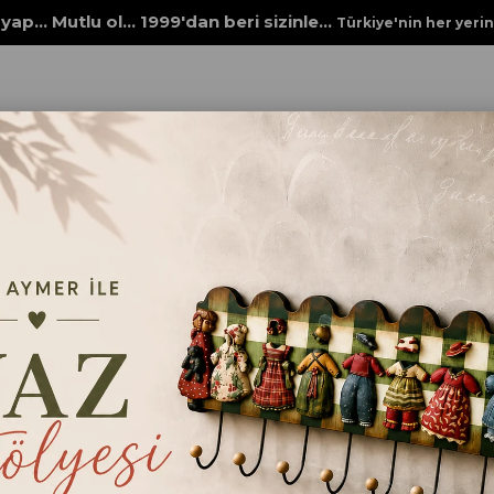
yap... Mutlu ol... 1999'dan beri sizinle...
Türkiye'nin her yeri
 Ürünleri
HAMAK DESENLİ ÇİNİ TABAK
HAMAK DESENLİ ÇİNİ
₺1.850,00
ebat
25X25