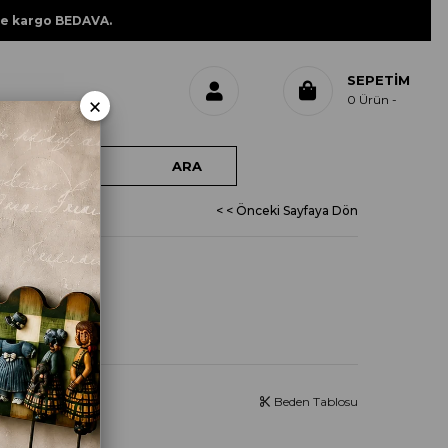
ne kargo BEDAVA.
SEPETIM
×
0
Ürün
< < Önceki Sayfaya Dön
 TABAK
Beden Tablosu