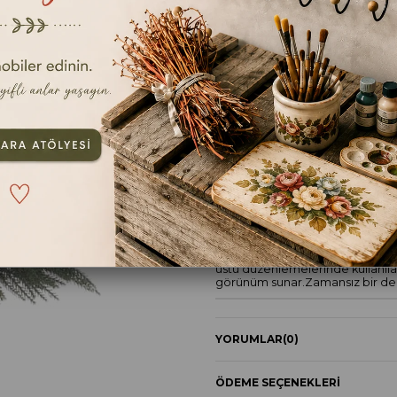
40X40CM
TAVSIYE ET
YOR
ÜRÜN ÖZELLIKLERI
Canlı ve dolgun görünümüyle bu
üstü düzenlemelerinde kullanıla
görünüm sunar.Zamansız bir deko
YORUMLAR
(0)
ÖDEME SEÇENEKLERI