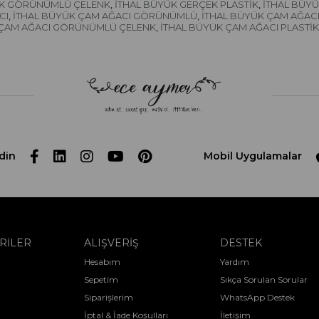
EK GÖRÜNÜMLÜ ÇELENK
İTHAL BÜYÜK GERÇEK PLASTİK
İTHAL BÜYÜ
,
,
CI
İTHAL BÜYÜK ÇAM AĞACI GÖRÜNÜMLÜ
İTHAL BÜYÜK ÇAM AĞAC
,
,
 ÇAM AĞACI GÖRÜNÜMLÜ ÇELENK
İTHAL BÜYÜK ÇAM AĞACI PLASTİK
,
din
Mobil Uygulamalar
RİLER
ALIŞVERİŞ
DESTEK
Hesabım
Yardım
Sepetim
Sıkça Sorulan Sorular
Siparişlerim
WhatsApp Destek
İptal & İade Koşulları
İletişim