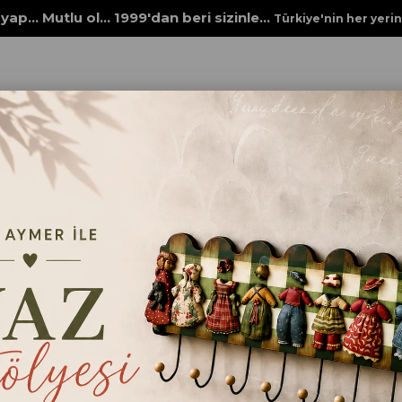
yap... Mutlu ol... 1999'dan beri sizinle...
Türkiye'nin her yeri
 Ürünleri
İTHAL BÜYÜK GERÇEK ÇAM AĞACI GÖRÜNÜMLÜ PLASTİK Ç
İTHAL BÜYÜK GERÇEK Ç
GÖRÜNÜMLÜ PLASTİK
₺4.000,00
ebat