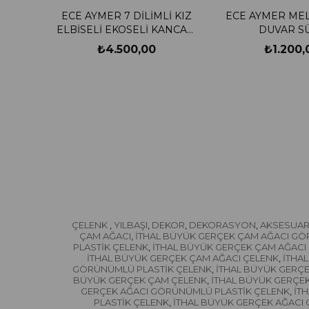
ECE AYMER 7 DİLİMLİ KIZ
ECE AYMER MEL
ELBİSELİ EKOSELİ KANCALI
DUVAR S
ASKILIK
₺4.500,00
₺1.200,
ÇELENK
YILBAŞI
DEKOR
DEKORASYON
AKSESUA
,
,
,
,
ÇAM AĞACI
İTHAL BÜYÜK GERÇEK ÇAM AĞACI G
,
PLASTİK ÇELENK
İTHAL BÜYÜK GERÇEK ÇAM AĞAC
,
İTHAL BÜYÜK GERÇEK ÇAM AĞACI ÇELENK
İTHA
,
GÖRÜNÜMLÜ PLASTİK ÇELENK
İTHAL BÜYÜK GERÇ
,
BÜYÜK GERÇEK ÇAM ÇELENK
İTHAL BÜYÜK GERÇEK
,
GERÇEK AĞACI GÖRÜNÜMLÜ PLASTİK ÇELENK
İT
,
PLASTİK ÇELENK
İTHAL BÜYÜK GERÇEK AĞACI 
,