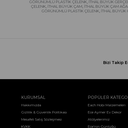
GÖRÜNÜMLÜ PLASTİK ÇELENK
İTHAL BÜYÜK GERÇ
,
ÇELENK
İTHAL BÜYÜK ÇAM
İTHAL BÜYÜK ÇAM AĞA
,
,
GÖRÜNÜMLÜ PLASTİK ÇELENK
İTHAL BÜYÜK
,
Bizi Takip E
KURUMSAL
POPÜLER KATEGO
Hakkımızda
Each Hobi Malzemeleri
Gizlilik & Güvenlik Politikası
Ece Aymer Ev Dekor
Mesafeli Satış Sözleşmesi
Atölyelerimiz
KVKK
Ece'nin Günlüğü