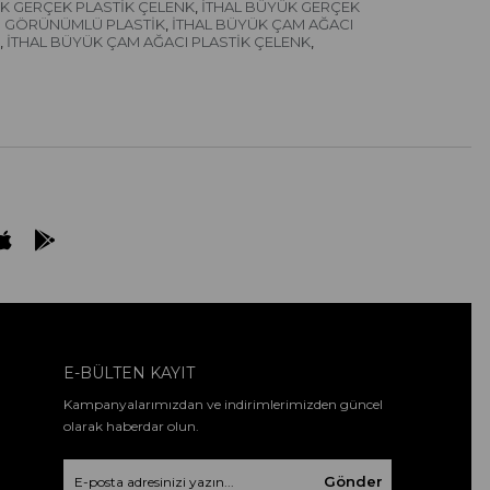
K GERÇEK PLASTİK ÇELENK
İTHAL BÜYÜK GERÇEK
,
I GÖRÜNÜMLÜ PLASTİK
İTHAL BÜYÜK ÇAM AĞACI
,
İTHAL BÜYÜK ÇAM AĞACI PLASTİK ÇELENK
,
,
E-BÜLTEN KAYIT
Kampanyalarımızdan ve indirimlerimizden güncel
olarak haberdar olun.
Gönder