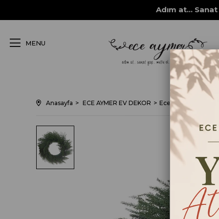
Adım at... Sanat 
MENU
Anasayfa
ECE AYMER EV DEKOR
Ece Aymer Ev Dekor