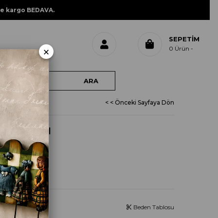
ne kargo BEDAVA.
SEPETIM
×
0
Ürün
ELENK
< < Önceki Sayfaya Dön
AM AĞACI
 ÇELENK
Beden Tablosu