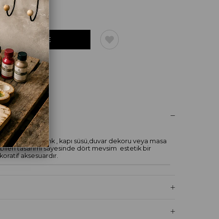
UM YAZ
 dekoratif çelenk , kapı süsü,duvar dekoru veya masa
bilen tasarımı sayesinde dört mevsim estetik bir
ratif aksesuardır.